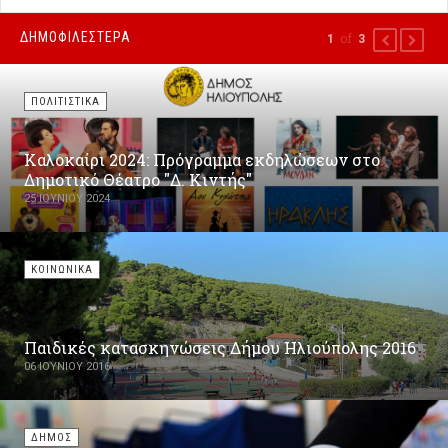
ΔΗΜΟΦΙΛΕΣΤΕΡΑ
of
1
3
PREVIOUS
NEXT
ΠΟΛΙΤΙΣΤΙΚΑ
Καλοκαίρι 2024: Πρόγραμμα εκδηλώσεων στο
Δημοτικό Θέατρο "Δ. Κιντής"
25 ΙΟΥΝΊΟΥ 2024
ΚΟΙΝΩΝΙΚΑ
Παιδικές κατασκηνώσεις Δήμου Ηλιούπολης 2016
06 ΙΟΥΝΊΟΥ 2016
ΔΗΜΟΣ