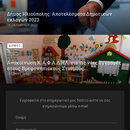
Δήμος Ηλιούπολης: Αποτελέσματα Δημοτικών
εκλογών 2023
08 ΟΚΤΩΒΡΊΟΥ 2023
ΔΗΜΟΣ
Ανακοίνωση Κ.Α.Φ.Α.Δ.ΗΛ. για τις νέες εγγραφές
στους Βρεφονηπιακούς Σταθμούς
29 ΜΑΪ́ΟΥ 2016
Εγγραφείτε στο ενημερωτικό μας δελτίο ώστε να σας
ενημερώνουμε μέσω e-mail