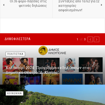
Οι 16 φορο-παγίδες στις
Συντάξεις από τα 62 για 12
φετινές δηλώσεις
κατηγορίες
ασφαλισμένων!
ΔΗΜΟΦΙΛΕΣΤΕΡΑ
of
1
3
PREVIOUS
NEXT
ΠΟΛΙΤΙΣΤΙΚΑ
Καλοκαίρι 2024: Πρόγραμμα εκδηλώσεων στο
Δημοτικό Θέατρο "Δ. Κιντής"
25 ΙΟΥΝΊΟΥ 2024
ΚΟΙΝΩΝΙΚΑ