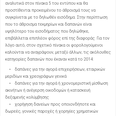
αναλυτικά στον πίνακα 5 του εντύπου και θα
προστίθενται προκειμένου το άθροισμά τους να
συγκρίνεται με το δηλωθέν εισόδημα. Στην περίπτωση
που το άθροισμα τεκμηρίων και δαπανών είναι
υψηλότερο του εισοδήματος που δηλώθηκε,
επιβάλλεται επιπλέον φόρος επί της διαφοράς. Για τον
λόγο αυτό, στον σχετικό πίνακα οι φορολογούμενοι
καλούνται να αναγράψουν, μεταξύ άλλων, τις ακόλουθες
κατηγορίες δαπανών που έκαναν κατά το 2014:
• δαπάνες για την αγορά επιχειρήσεων, εταιρικών
μεριδίων και χρεογράφων γενικά
• δαπάνες για την αγορά ή χρονομεριστική μίσθωση
ακινήτων ή ανέγερση οικοδομών ή κατασκευή
δεξαμενής κολύμβησης
• χορήγηση δανείων προς οποιονδήποτε και
δωρεές, γονικές παροχές ή χορηγίες χρηματικών