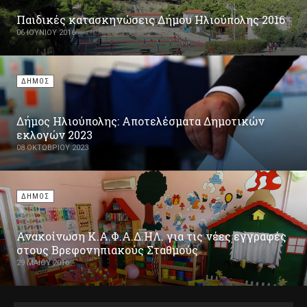
Παιδικές κατασκηνώσεις Δήμου Ηλιούπολης 2016
06 ΙΟΥΝΊΟΥ 2016
ΔΗΜΟΣ
Δήμος Ηλιούπολης: Αποτελέσματα Δημοτικών
εκλογών 2023
08 ΟΚΤΩΒΡΊΟΥ 2023
ΔΗΜΟΣ
Ανακοίνωση Κ.Α.Φ.Α.Δ.ΗΛ. για τις νέες εγγραφές
στους Βρεφονηπιακούς Σταθμούς
29 ΜΑΪ́ΟΥ 2016