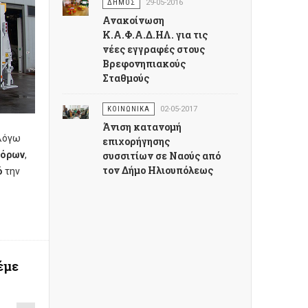
ΔΗΜΟΣ
29-05-2016
Ανακοίνωση
Κ.Α.Φ.Α.Δ.ΗΛ. για τις
νέες εγγραφές στους
Βρεφονηπιακούς
Σταθμούς
ΚΟΙΝΩΝΙΚΑ
02-05-2017
Άνιση κατανομή
 λόγω
επιχορήγησης
φόρων
,
συσσιτίων σε Ναούς από
τον Δήμο Ηλιουπόλεως
ό
την
έμε