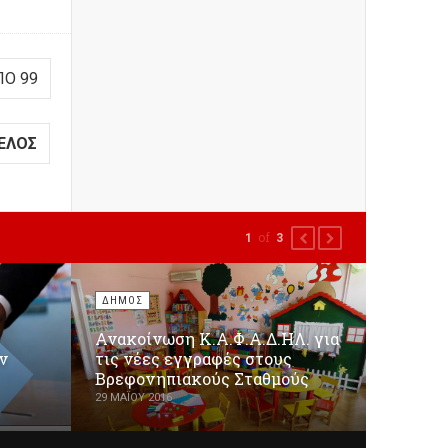
ΠΌ 99
ΈΛΟΣ
of
1
3
PREVIOUS
NEXT
ΔΗΜΟΣ
Ανακοίνωση Κ.Α.Φ.Α.Δ.ΗΛ. για
ν
τις νέες εγγραφές στους
Βρεφονηπιακούς Σταθμούς
29 ΜΑΪ́ΟΥ 2016