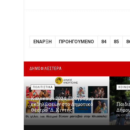
ΈΝΑΡΞΗ
ΠΡΟΗΓΟΎΜΕΝΟ
84
85
8
ΔΗΜΟΦΙΛΕΣΤΕΡΑ
ΠΟΛΙΤΙΣΤΙΚΑ
ΚΟΙΝΩ
Καλοκαίρι 2024: Πρόγραμμα
εκδηλώσεων στο Δημοτικό
Παιδι
Θέατρο "Δ. Κιντής"
Δήμου
25 ΙΟΥΝΊΟΥ 2024
06 ΙΟΥΝΊ