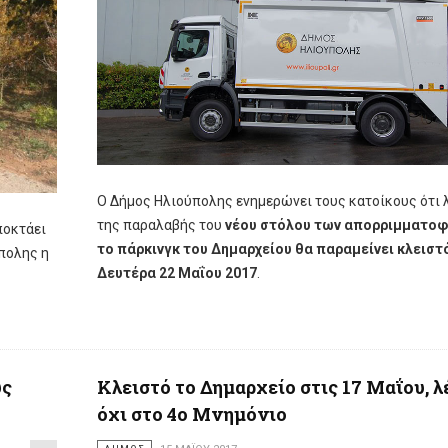
Ο Δήμος Ηλιούπολης ενημερώνει τους κατοίκους ότι
της παραλαβής του
νέου στόλου των απορριμματο
ποκτάει
το πάρκινγκ του Δημαρχείου θα παραμείνει κλειστ
πολης η
Δευτέρα 22 Μαΐου 2017
.
υς
Κλειστό το Δημαρχείο στις 17 Μαΐου, λ
όχι στο 4ο Μνημόνιο