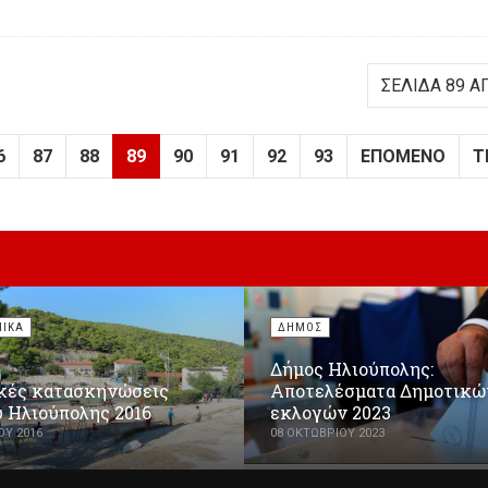
ΣΕΛΊΔΑ 89 Α
6
87
88
89
90
91
92
93
ΕΠΌΜΕΝΟ
Τ
ΝΙΚΑ
ΔΗΜΟΣ
Δήμος Ηλιούπολης:
κές κατασκηνώσεις
Αποτελέσματα Δημοτικώ
 Ηλιούπολης 2016
εκλογών 2023
ΟΥ 2016
08 ΟΚΤΩΒΡΊΟΥ 2023