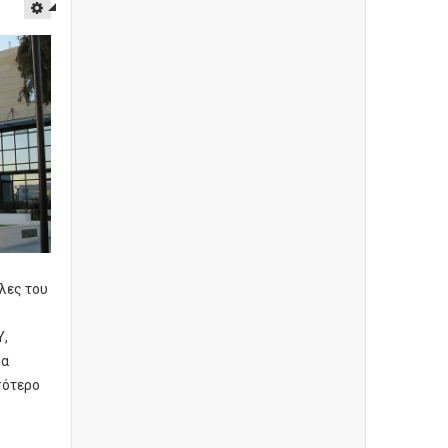
λες του
Υ,
θα
σότερο