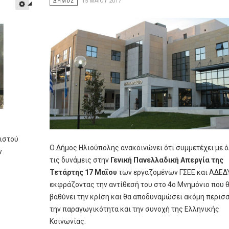
ΔΗΜΟΣ
15 ΜΑΪ́ΟΥ 2017
ειστού
Ο Δήμος Ηλιούπολης ανακοινώνει ότι συμμετέχει με ό
ν
τις δυνάμεις στην
Γενική Πανελλαδική Απεργία της
Τετάρτης 17 Μαΐου
των εργαζομένων ΓΣΕΕ και ΑΔΕΔ
εκφράζοντας την αντίθεσή του στο 4ο Μνημόνιο που 
βαθύνει την κρίση και θα αποδυναμώσει ακόμη περισ
την παραγωγικότητα και την συνοχή της Ελληνικής
Κοινωνίας.