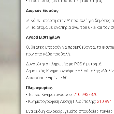
•
Στρατιώτες (με στρατιωτική ταυτότητα)
Δωρεάν Είσοδος
✅ Κάθε Τετάρτη στην Α’ προβολή για δημότες 
✅ Για άτομα με αναπηρία άνω του 67% και τον 
Αγορά Εισιτηρίων
Οι θεατές μπορούν να προμηθεύονται τα εισιτή
πριν από κάθε προβολή.
Δυνατότητα πληρωμής με POS ή μετρητά.
Δημοτικός Κινηματογράφος Ηλιούπολης «Μελί
Λεωφόρος Ειρήνης 50
Πληροφορίες:
• Ταμείο Κινηματογράφου:
210 9937870
• Κινηματογραφική Λέσχη Ηλιούπολης:
210 994
Ένα ακόμη καλοκαίρι γεμάτο σπουδαίες ταινίες,