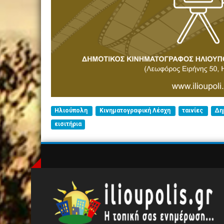
Ηλιούπολη
Κινηματογραφική Λέσχη
ταινίες
Δη
εισιτήρια