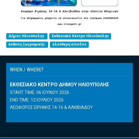
Δήμος Ηλιούπολης
Εκθεσιακό Κέντρο Ηλιούπολης
έκθεση ζωγραφικής
ελεύθερη είσοδος
WHEN / WHERE?
ΕΚΘΕΣΙΑΚΌ ΚΈΝΤΡΟ ΔΉΜΟΥ ΗΛΙΟΎΠΟΛΗΣ
START TIME: 06 ΙΟΥΛΊΟΥ 2026
END TIME: 12 ΙΟΥΛΊΟΥ 2026
ΛΕΩΦΌΡΟΣ ΕΙΡΉΝΗΣ 14-16 & ΑΛΚΙΒΙΆΔΟΥ