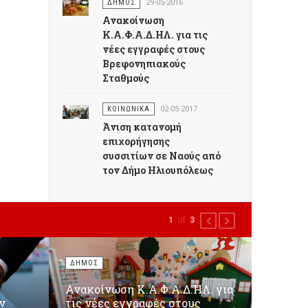
ΔΗΜΟΣ
29-05-2016
Ανακοίνωση
Κ.Α.Φ.Α.Δ.ΗΛ. για τις
νέες εγγραφές στους
Βρεφονηπιακούς
Σταθμούς
ΚΟΙΝΩΝΙΚΑ
02-05-2017
Άνιση κατανομή
επιχορήγησης
συσσιτίων σε Ναούς από
τον Δήμο Ηλιουπόλεως
of
1
3
PREVIOUS
NEXT
ΔΗΜΟΣ
Ανακοίνωση Κ.Α.Φ.Α.Δ.ΗΛ. για
ν
τις νέες εγγραφές στους