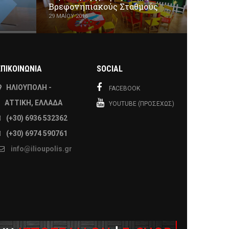
Βρεφονηπιακούς Σταθμούς
29 ΜΑΪ́ΟΥ 2016
ΕΠΙΚΟΙΝΩΝΙΑ
SOCIAL
ΗΛΙΟΎΠΟΛΗ -
FACEBOOK
ΑΤΤΙΚΉ, ΕΛΛΆΔΑ
YOUTUBE (ΠΡΟΣΕΧΏΣ)
(+30) 6936 532362
(+30) 6974 590761
info@ilioupolis.gr