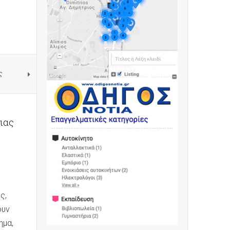
ς
μιας
ς,
ουν
ημα,