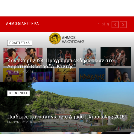
ΔΗΜΟΦΙΛΕΣΤΕΡΑ
of
1
3
PREVIOUS
NEXT
ΠΟΛΙΤΙΣΤΙΚΑ
Καλοκαίρι 2024: Πρόγραμμα εκδηλώσεων στο
Δημοτικό Θέατρο "Δ. Κιντής"
25 ΙΟΥΝΊΟΥ 2024
ΚΟΙΝΩΝΙΚΑ
Παιδικές κατασκηνώσεις Δήμου Ηλιούπολης 2016
06 ΙΟΥΝΊΟΥ 2016