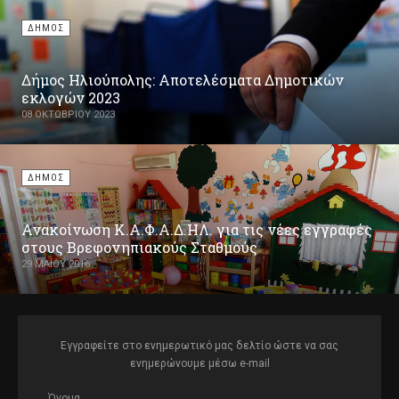
ΔΗΜΟΣ
Δήμος Ηλιούπολης: Αποτελέσματα Δημοτικών
εκλογών 2023
08 ΟΚΤΩΒΡΊΟΥ 2023
ΔΗΜΟΣ
Ανακοίνωση Κ.Α.Φ.Α.Δ.ΗΛ. για τις νέες εγγραφές
στους Βρεφονηπιακούς Σταθμούς
29 ΜΑΪ́ΟΥ 2016
Εγγραφείτε στο ενημερωτικό μας δελτίο ώστε να σας
ενημερώνουμε μέσω e-mail