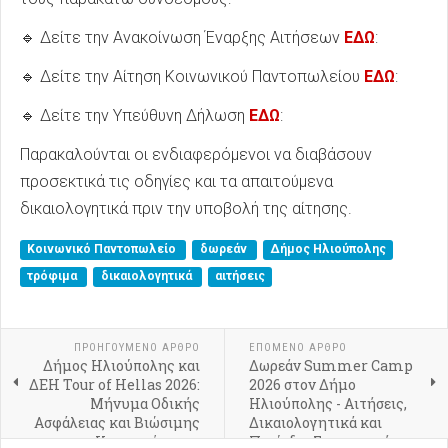
🔹 Δείτε την Ανακοίνωση Έναρξης Αιτήσεων
ΕΔΩ
:
🔹 Δείτε την Αίτηση Κοινωνικού Παντοπωλείου
ΕΔΩ
:
🔹 Δείτε την Υπεύθυνη Δήλωση
ΕΔΩ
:
Παρακαλούνται οι ενδιαφερόμενοι να διαβάσουν
προσεκτικά τις οδηγίες και τα απαιτούμενα
δικαιολογητικά πριν την υποβολή της αίτησης.
Κοινωνικό Παντοπωλείο
δωρεάν
Δήμος Ηλιούπολης
τρόφιμα
δικαιολογητικά
αιτήσεις
ΠΡΟΗΓΟΎΜΕΝΟ ΑΡΘΡΟ
ΕΠΟΜΕΝΟ ΑΡΘΡΟ
Δήμος Ηλιούπολης και
Δωρεάν Summer Camp
ΔΕΗ Tour of Hellas 2026:
2026 στον Δήμο
Μήνυμα Οδικής
Ηλιούπολης - Αιτήσεις,
Ασφάλειας και Βιώσιμης
Δικαιολογητικά και
Κινητικότητας
Περίοδοι Συμμετοχής