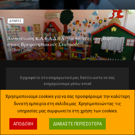
ΔΗΜΟΣ
Ανακοίνωση Κ.Α.Φ.Α.Δ.ΗΛ. για τις νέες εγγραφές
στους Βρεφονηπιακούς Σταθμούς
29 ΜΑΪ́ΟΥ 2016
Εγγραφείτε στο ενημερωτικό μας δελτίο ώστε να σας
ενημερώνουμε μέσω e-mail
Χρησιμοποιούμε cookies για να σας προσφέρουμε την καλύτερη
δυνατή εμπειρία στη σελίδα μας. Χρησιμοποιώντας τις
υπηρεσίες μας συμφωνείτε στη χρήση των cookies.
Όροι και Προϋποθέσεις
ΑΠΟΔΟΧΉ
ΔΙΑΒΆΣΤΕ ΠΕΡΙΣΣΌΤΕΡΑ