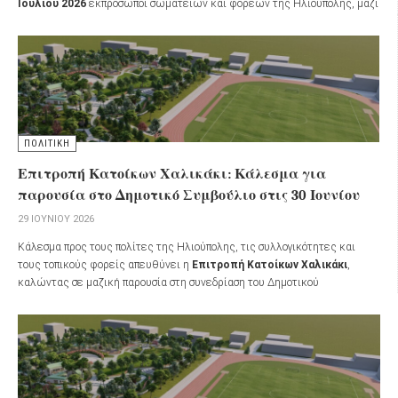
Ιουλίου 2026
εκπρόσωποι σωματείων και φορέων της Ηλιούπολης, μαζί
με κατοίκους της πόλης, εκφράζοντας την αντίθεσή τους στην απαίτηση
καταβολής ανταλλάγματος για τη χρήση δημοσίων εκτάσεων από τον
Δήμο Ηλιούπολης στο πάρκο
«Χαλικάκι»
.
ΠΟΛΙΤΙΚΗ
Επιτροπή Κατοίκων Χαλικάκι: Κάλεσμα για
παρουσία στο Δημοτικό Συμβούλιο στις 30 Ιουνίου
29 ΙΟΥΝΊΟΥ 2026
Κάλεσμα προς τους πολίτες της Ηλιούπολης, τις συλλογικότητες και
τους τοπικούς φορείς απευθύνει η
Επιτροπή Κατοίκων Χαλικάκι
,
καλώντας σε μαζική παρουσία στη συνεδρίαση του Δημοτικού
Συμβουλίου την
Τρίτη 30 Ιουνίου 2026
, στις
17:00
.