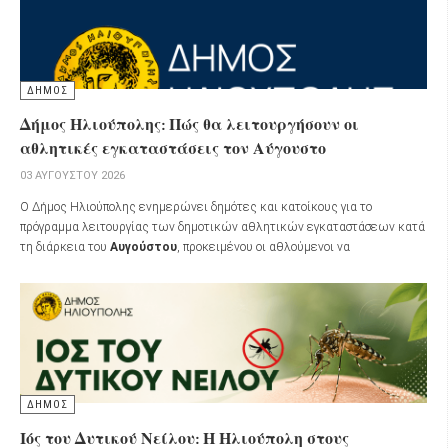
ΔΗΜΟΣ
Δήμος Ηλιούπολης: Πώς θα λειτουργήσουν οι
αθλητικές εγκαταστάσεις τον Αύγουστο
03 ΑΥΓΟΎΣΤΟΥ 2026
Ο Δήμος Ηλιούπολης ενημερώνει δημότες και κατοίκους για το
πρόγραμμα λειτουργίας των δημοτικών αθλητικών εγκαταστάσεων κατά
τη διάρκεια του
Αυγούστου
, προκειμένου οι αθλούμενοι να
προγραμματίσουν έγκαιρα τις επισκέψεις τους.
ΔΗΜΟΣ
Ιός του Δυτικού Νείλου: Η Ηλιούπολη στους