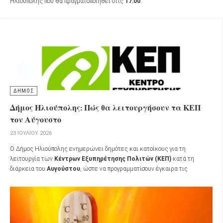
Ηλιούπολης που θα πραγματοποιηθεί στις
17:00
.
ΔΗΜΟΣ
Δήμος Ηλιούπολης: Πώς θα λειτουργήσουν τα ΚΕΠ
τον Αύγουστο
23 ΙΟΥΛΊΟΥ 2026
Ο Δήμος Ηλιούπολης ενημερώνει δημότες και κατοίκους για τη
λειτουργία των
Κέντρων Εξυπηρέτησης Πολιτών (ΚΕΠ)
κατά τη
διάρκεια του
Αυγούστου
, ώστε να προγραμματίσουν έγκαιρα τις
επισκέψεις τους.