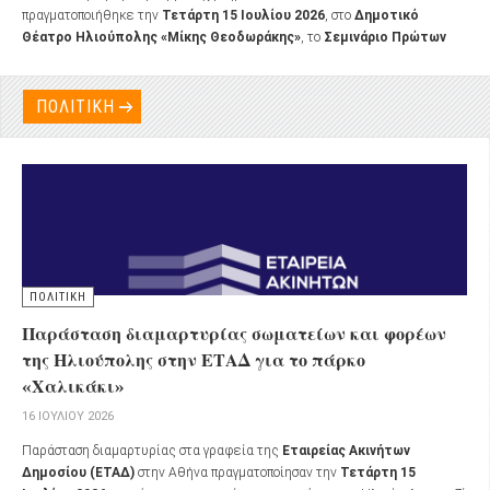
πραγματοποιήθηκε την
Τετάρτη 15 Ιουλίου 2026
, στο
Δημοτικό
Θέατρο Ηλιούπολης «Μίκης Θεοδωράκης»
, το
Σεμινάριο Πρώτων
Βοηθειών και Διαχείρισης Εκτάκτων Αναγκών
, μια δράση που στόχευε
στην ενημέρωση, την εκπαίδευση και την ενίσχυση της ετοιμότητας των
πολιτών απέναντι σε κρίσιμα περιστατικά της καθημερινότητας.
ΠΟΛΙΤΙΚΗ
ΠΟΛΙΤΙΚΗ
Παράσταση διαμαρτυρίας σωματείων και φορέων
της Ηλιούπολης στην ΕΤΑΔ για το πάρκο
«Χαλικάκι»
16 ΙΟΥΛΊΟΥ 2026
Παράσταση διαμαρτυρίας στα γραφεία της
Εταιρείας Ακινήτων
Δημοσίου (ΕΤΑΔ)
στην Αθήνα πραγματοποίησαν την
Τετάρτη 15