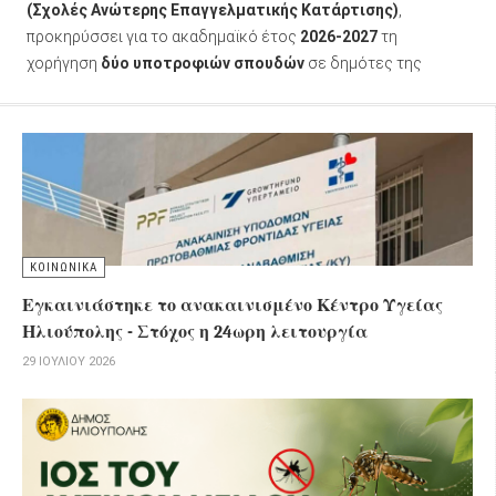
(Σχολές Ανώτερης Επαγγελματικής Κατάρτισης)
,
προκηρύσσει για το ακαδημαϊκό έτος
2026-2027
τη
χορήγηση
δύο υποτροφιών σπουδών
σε δημότες της
πόλης που επιθυμούν να συνεχίσουν τις σπουδές τους, αλλά
αντιμετωπίζουν οικονομικές δυσκολίες.
ΚΟΙΝΩΝΙΚΑ
Εγκαινιάστηκε το ανακαινισμένο Κέντρο Υγείας
Ηλιούπολης - Στόχος η 24ωρη λειτουργία
29 ΙΟΥΛΊΟΥ 2026