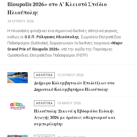
Ilioupolis 2026» στο Α’ Κλειστό Στάδιο
Ηλιούπολης
24 ΙΟΥΝΊΟΥ 2026
Η Ηλιούπολη φιλοξενεί ένα σημαντικό διεθνές αθλητικό γεγονός,
καθώς οι
Ο.Ε.Π. Ρόλιγκανς Ηλιούπολης
, Σωματείο Επιτραπέζιου
Ποδοσφαίρου (Subbuteo), διοργανώνουν το διεθνές τουρνουά
«Major
Grand Prix of Ilioupolis 2026»
, υπό την αιγίδα της Παγκόσμιας
Ομοσπονδίας Επιτραπέζιου Ποδοσφαίρου (FISTF).
ΑΘΛΗΤΙΚΑ
12 ΙΟΥΝΊΟΥ 2026
Διήμερο Κολυμβητικών Επιδείξεων στο
Δημοτικό Κολυμβητήριο Ηλιούπολης
ΑΘΛΗΤΙΚΑ
18 ΜΑΪ́ΟΥ 2026
Ηλιούπολη: Ξεκινά η Εβδομάδα Ειδικής
Αγωγής 2026 με δράσεις αθλητισμού και
συμπερίληψης