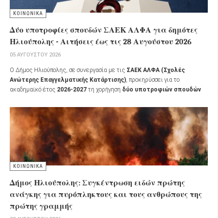
ΚΟΙΝΩΝΙΚΑ
Δύο υποτροφίες σπουδών ΣΑΕΚ ΑΛΦΑ για δημότες
Ηλιούπολης - Αιτήσεις έως τις 28 Αυγούστου 2026
05 ΑΥΓΟΎΣΤΟΥ 2026
Ο Δήμος Ηλιούπολης, σε συνεργασία με τις
ΣΑΕΚ ΑΛΦΑ (Σχολές
Ανώτερης Επαγγελματικής Κατάρτισης)
, προκηρύσσει για το
ακαδημαϊκό έτος
2026-2027
τη χορήγηση
δύο υποτροφιών σπουδών
σε δημότες της πόλης που επιθυμούν να συνεχίσουν τις σπουδές τους,
αλλά αντιμετωπίζουν οικονομικές δυσκολίες.
ΚΟΙΝΩΝΙΚΑ
Δήμος Ηλιούπολης: Συγκέντρωση ειδών πρώτης
ανάγκης για πυρόπληκτους και τους ανθρώπους της
πρώτης γραμμής