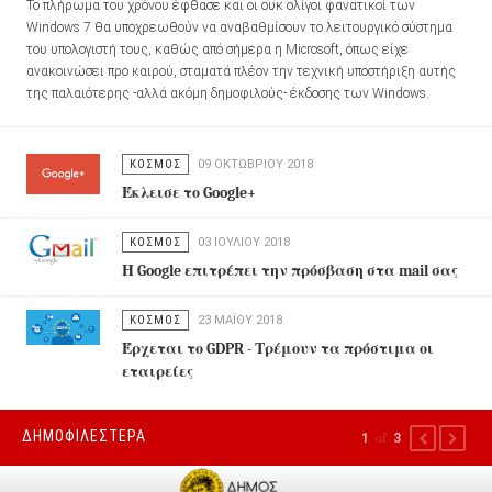
Το πλήρωμα του χρόνου έφθασε και οι ουκ ολίγοι φανατικοί των
Windows 7 θα υποχρεωθούν να αναβαθμίσουν το λειτουργικό σύστημα
του υπολογιστή τους, καθώς από σήμερα η Microsoft, όπως είχε
ανακοινώσει προ καιρού, σταματά πλέον την τεχνική υποστήριξη αυτής
της παλαιότερης -αλλά ακόμη δημοφιλούς- έκδοσης των Windows.
ΚΟΣΜΟΣ
09 ΟΚΤΩΒΡΊΟΥ 2018
Έκλεισε το Google+
ΚΟΣΜΟΣ
03 ΙΟΥΛΊΟΥ 2018
Η Google επιτρέπει την πρόσβαση στα mail σας
ΚΟΣΜΟΣ
23 ΜΑΪ́ΟΥ 2018
Έρχεται το GDPR - Τρέμουν τα πρόστιμα οι
εταιρείες
ΔΗΜΟΦΙΛΕΣΤΕΡΑ
1
of
3
PREVIOUS
NEXT