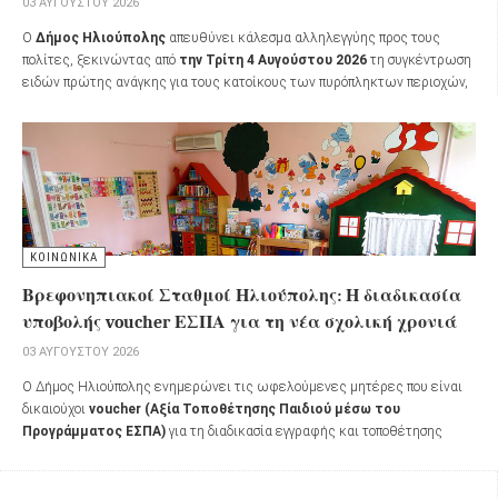
03 ΑΥΓΟΎΣΤΟΥ 2026
Ο
Δήμος Ηλιούπολης
απευθύνει κάλεσμα αλληλεγγύης προς τους
πολίτες, ξεκινώντας από
την Τρίτη 4 Αυγούστου 2026
τη συγκέντρωση
ειδών πρώτης ανάγκης για τους κατοίκους των πυρόπληκτων περιοχών,
καθώς και για όσους συμμετέχουν στη μάχη της κατάσβεσης των
πυρκαγιών.
ΚΟΙΝΩΝΙΚΑ
Βρεφονηπιακοί Σταθμοί Ηλιούπολης: Η διαδικασία
υποβολής voucher ΕΣΠΑ για τη νέα σχολική χρονιά
03 ΑΥΓΟΎΣΤΟΥ 2026
Ο Δήμος Ηλιούπολης ενημερώνει τις ωφελούμενες μητέρες που είναι
δικαιούχοι
voucher (Αξία Τοποθέτησης Παιδιού μέσω του
Προγράμματος ΕΣΠΑ)
για τη διαδικασία εγγραφής και τοποθέτησης
βρεφών και προνηπίων στα Παραρτήματα Αγωγής της
Διεύθυνσης
Διοίκησης Αλληλεγγύης, Φροντίδας και Αγωγής
για το σχολικό έτος
2026-2027
.