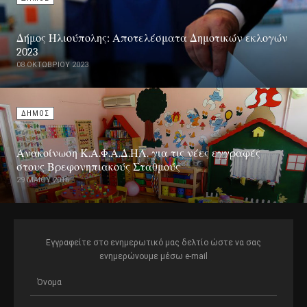
Δήμος Ηλιούπολης: Αποτελέσματα Δημοτικών εκλογών
2023
08 ΟΚΤΩΒΡΊΟΥ 2023
ΔΗΜΟΣ
Ανακοίνωση Κ.Α.Φ.Α.Δ.ΗΛ. για τις νέες εγγραφές
στους Βρεφονηπιακούς Σταθμούς
29 ΜΑΪ́ΟΥ 2016
Εγγραφείτε στο ενημερωτικό μας δελτίο ώστε να σας
ενημερώνουμε μέσω e-mail