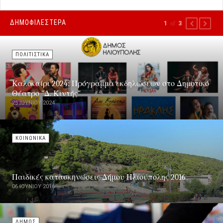
ΔΗΜΟΦΙΛΕΣΤΕΡΑ
1
of
3
PREVIOUS
NEXT
ΠΟΛΙΤΙΣΤΙΚΑ
Καλοκαίρι 2024: Πρόγραμμα εκδηλώσεων στο Δημοτικό
Θέατρο "Δ. Κιντής"
25 ΙΟΥΝΊΟΥ 2024
ΚΟΙΝΩΝΙΚΑ
Παιδικές κατασκηνώσεις Δήμου Ηλιούπολης 2016
06 ΙΟΥΝΊΟΥ 2016
ΔΗΜΟΣ