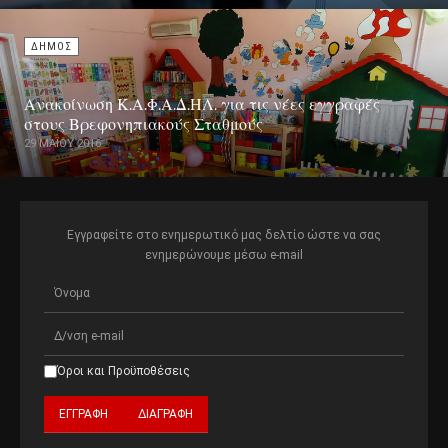
ΔΗΜΟΣ
Ανακοίνωση Κ.Α.Φ.Α.Δ.ΗΛ. για τις νέες εγγραφές
στους Βρεφονηπιακούς Σταθμούς
29 ΜΑΪ́ΟΥ 2016
Εγγραφείτε στο ενημερωτικό μας δελτίο ώστε να σας
ενημερώνουμε μέσω e-mail
Όροι και Προϋποθέσεις