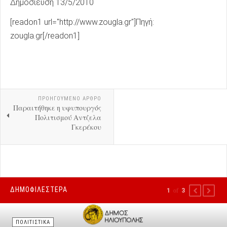
Δημοσίευση 13/5/2010
[readon1 url="http://www.zougla.gr"]Πηγή:
zougla.gr[/readon1]
ΠΡΟΗΓΟΎΜΕΝΟ ΑΡΘΡΟ
Παραιτήθηκε η υφυπουργός
Πολιτισμού Αντζελα
Γκερέκου
ΔΗΜΟΦΙΛΕΣΤΕΡΑ
1
of
3
PREVIOUS
NEXT
ΠΟΛΙΤΙΣΤΙΚΑ