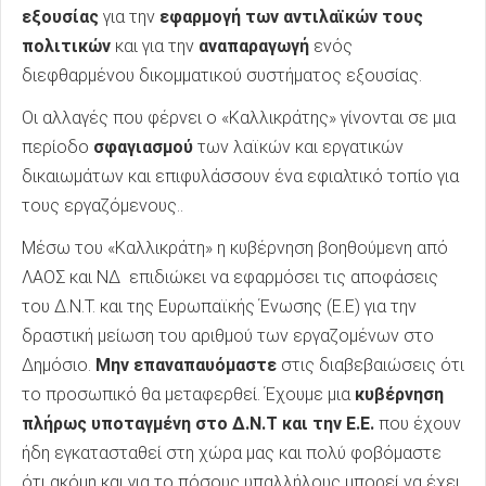
εξουσίας
για την
εφαρμογή των αντιλαϊκών τους
πολιτικών
και για την
αναπαραγωγή
ενός
διεφθαρμένου δικομματικού συστήματος εξουσίας.
Οι αλλαγές που φέρνει ο «Καλλικράτης» γίνονται σε μια
περίοδο
σφαγιασμού
των λαϊκών και εργατικών
δικαιωμάτων και επιφυλάσσουν ένα εφιαλτικό τοπίο για
τους εργαζόμενους..
Μέσω του «Καλλικράτη» η κυβέρνηση βοηθούμενη από
ΛΑΟΣ και ΝΔ επιδιώκει να εφαρμόσει τις αποφάσεις
του Δ.Ν.Τ. και της Ευρωπαϊκής Ένωσης (Ε.Ε) για την
δραστική μείωση του αριθμού των εργαζομένων στο
Δημόσιο.
Μην επαναπαυόμαστε
στις διαβεβαιώσεις ότι
το προσωπικό θα μεταφερθεί. Έχουμε μια
κυβέρνηση
πλήρως υποταγμένη στο Δ.Ν.Τ και την Ε.Ε.
που έχουν
ήδη εγκατασταθεί στη χώρα μας και πολύ φοβόμαστε
ότι ακόμη και για το πόσους υπαλλήλους μπορεί να έχει