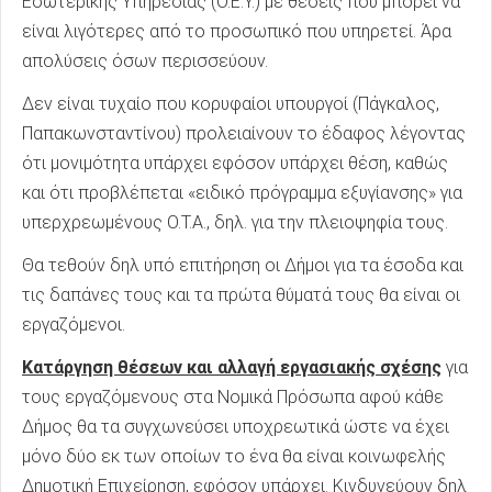
Εσωτερικής Υπηρεσίας (Ο.Ε.Υ.) με θέσεις που μπορεί να
είναι λιγότερες από το προσωπικό που υπηρετεί. Άρα
απολύσεις όσων περισσεύουν.
Δεν είναι τυχαίο που κορυφαίοι υπουργοί (Πάγκαλος,
Παπακωνσταντίνου) προλειαίνουν το έδαφος λέγοντας
ότι μονιμότητα υπάρχει εφόσον υπάρχει θέση, καθώς
και ότι προβλέπεται «ειδικό πρόγραμμα εξυγίανσης» για
υπερχρεωμένους Ο.Τ.Α., δηλ. για την πλειοψηφία τους.
Θα τεθούν δηλ υπό επιτήρηση οι Δήμοι για τα έσοδα και
τις δαπάνες τους και τα πρώτα θύματά τους θα είναι οι
εργαζόμενοι.
Κατάργηση θέσεων και αλλαγή εργασιακής σχέσης
για
τους εργαζόμενους στα Νομικά Πρόσωπα αφού κάθε
Δήμος θα τα συγχωνεύσει υποχρεωτικά ώστε να έχει
μόνο δύο εκ των οποίων το ένα θα είναι κοινωφελής
Δημοτική Επιχείρηση, εφόσον υπάρχει. Κινδυνεύουν δηλ