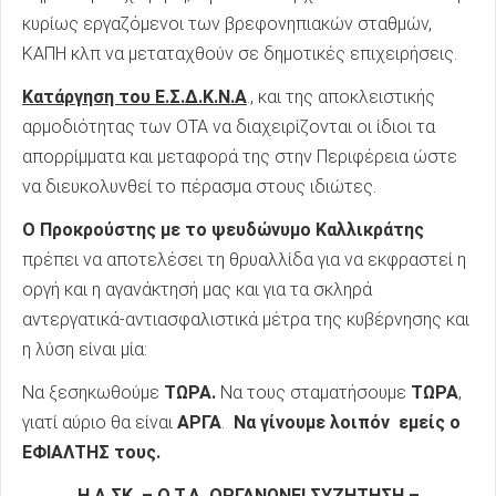
κυρίως εργαζόμενοι των βρεφονηπιακών σταθμών,
ΚΑΠΗ κλπ να μεταταχθούν σε δημοτικές επιχειρήσεις.
Κατάργηση του Ε.Σ.Δ.Κ.Ν.Α
., και της αποκλειστικής
αρμοδιότητας των ΟΤΑ να διαχειρίζονται οι ίδιοι τα
απορρίμματα και μεταφορά της στην Περιφέρεια ώστε
να διευκολυνθεί το πέρασμα στους ιδιώτες.
Ο Προκρούστης με το ψευδώνυμο Καλλικράτης
πρέπει να αποτελέσει τη θρυαλλίδα για να εκφραστεί η
οργή και η αγανάκτησή μας και για τα σκληρά
αντεργατικά-αντιασφαλιστικά μέτρα της κυβέρνησης και
η λύση είναι μία:
Να ξεσηκωθούμε
ΤΩΡΑ.
Να τους σταματήσουμε
ΤΩΡΑ
,
γιατί αύριο θα είναι
ΑΡΓΑ
.
Να γίνουμε λοιπόν εμείς ο
ΕΦΙΑΛΤΗΣ τους.
Η Α.ΣΚ. – Ο.Τ.Α. ΟΡΓΑΝΩΝΕΙ ΣΥΖΗΤΗΣΗ –