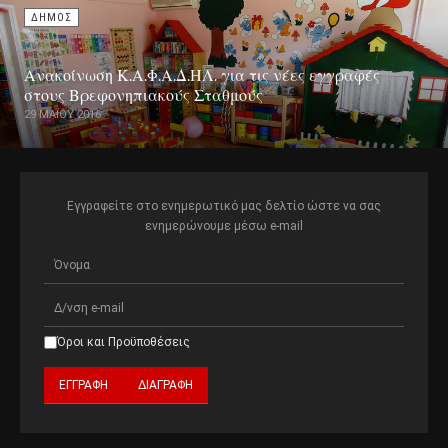
ΔΗΜΟΣ
Ανακοίνωση Κ.Α.Φ.Α.Δ.ΗΛ. για τις νέες εγγραφές
στους Βρεφονηπιακούς Σταθμούς
29 ΜΑΪ́ΟΥ 2016
Εγγραφείτε στο ενημερωτικό μας δελτίο ώστε να σας
ενημερώνουμε μέσω e-mail
Όροι και Προϋποθέσεις