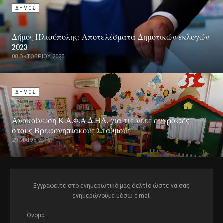
ΔΗΜΟΣ
Δήμος Ηλιούπολης: Αποτελέσματα Δημοτικών εκλογών
2023
08 ΟΚΤΩΒΡΊΟΥ 2023
ΔΗΜΟΣ
Ανακοίνωση Κ.Α.Φ.Α.Δ.ΗΛ. για τις νέες εγγραφές
στους Βρεφονηπιακούς Σταθμούς
29 ΜΑΪ́ΟΥ 2016
Εγγραφείτε στο ενημερωτικό μας δελτίο ώστε να σας
ενημερώνουμε μέσω e-mail