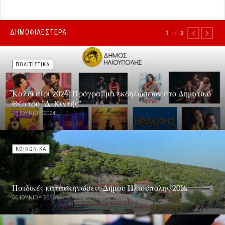
ΔΗΜΟΦΙΛΕΣΤΕΡΑ
1
of
3
PREVIOUS
NEXT
ΠΟΛΙΤΙΣΤΙΚΑ
Καλοκαίρι 2024: Πρόγραμμα εκδηλώσεων στο Δημοτικό
Θέατρο "Δ. Κιντής"
25 ΙΟΥΝΊΟΥ 2024
ΚΟΙΝΩΝΙΚΑ
Παιδικές κατασκηνώσεις Δήμου Ηλιούπολης 2016
06 ΙΟΥΝΊΟΥ 2016