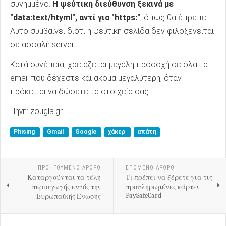
συνημμένο.
Η ψεύτικη διεύθυνση ξεκινά με
"data:text/htyml", αντί για "https:"
, όπως θα έπρεπε.
Αυτό συμβαίνει διότι η ψεύτικη σελίδα δεν φιλοξενείται
σε ασφαλή server.
Κατά συνέπεια, χρειάζεται μεγάλη προσοχή σε όλα τα
email που δέχεστε και ακόμα μεγαλύτερη, όταν
πρόκειται να δώσετε τα στοιχεία σας.
Πηγή: zougla.gr
Phising
Gmail
Google
χάκερ
απάτη
ΠΡΟΗΓΟΎΜΕΝΟ ΑΡΘΡΟ
ΕΠΟΜΕΝΟ ΑΡΘΡΟ
Καταργούνται τα τέλη
Τι πρέπει να ξέρετε για τις
περιαγωγής εντός της
προπληρωμένες κάρτες
PaySafeCard
Ευρωπαϊκής Ένωσης