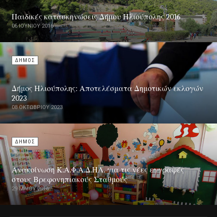
Παιδικές κατασκηνώσεις Δήμου Ηλιούπολης 2016
06 ΙΟΥΝΊΟΥ 2016
ΔΗΜΟΣ
Δήμος Ηλιούπολης: Αποτελέσματα Δημοτικών εκλογών
2023
08 ΟΚΤΩΒΡΊΟΥ 2023
ΔΗΜΟΣ
Ανακοίνωση Κ.Α.Φ.Α.Δ.ΗΛ. για τις νέες εγγραφές
στους Βρεφονηπιακούς Σταθμούς
29 ΜΑΪ́ΟΥ 2016