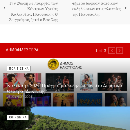
Την 24ωρη λειτουργία των
4ήμερο δωρεάν παιδικών
Κέντρων Υγείας
εκδηλώσεων στις πλατείες
Καλλιθέας, Ηλιούπολης &
της Ηλιούπολης
Ζωγράφου, ζητά ο Βασίλης
Σπανάκης
ΔΗΜΟΦΙΛΕΣΤΕΡΑ
1
of
3
PREVIOUS
NEXT
ΠΟΛΙΤΙΣΤΙΚΑ
Καλοκαίρι 2024: Πρόγραμμα εκδηλώσεων στο Δημοτικό
Θέατρο "Δ. Κιντής"
25 ΙΟΥΝΊΟΥ 2024
ΚΟΙΝΩΝΙΚΑ