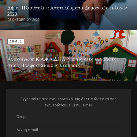
Δήμος Ηλιούπολης: Αποτελέσματα Δημοτικών εκλογών
2023
08 ΟΚΤΩΒΡΊΟΥ 2023
ΔΗΜΟΣ
Ανακοίνωση Κ.Α.Φ.Α.Δ.ΗΛ. για τις νέες εγγραφές
στους Βρεφονηπιακούς Σταθμούς
29 ΜΑΪ́ΟΥ 2016
Εγγραφείτε στο ενημερωτικό μας δελτίο ώστε να σας
ενημερώνουμε μέσω e-mail