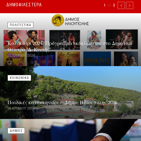
ΔΗΜΟΦΙΛΕΣΤΕΡΑ
1
of
3
PREVIOUS
NEXT
ΠΟΛΙΤΙΣΤΙΚΑ
Καλοκαίρι 2024: Πρόγραμμα εκδηλώσεων στο Δημοτικό
Θέατρο "Δ. Κιντής"
25 ΙΟΥΝΊΟΥ 2024
ΚΟΙΝΩΝΙΚΑ
Παιδικές κατασκηνώσεις Δήμου Ηλιούπολης 2016
06 ΙΟΥΝΊΟΥ 2016
ΔΗΜΟΣ