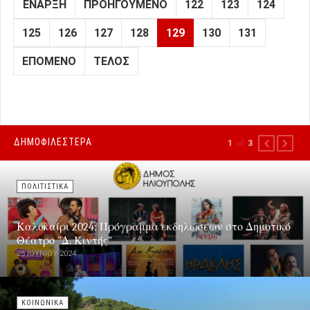
ΈΝΑΡΞΗ
ΠΡΟΗΓΟΎΜΕΝΟ
122
123
124
125
126
127
128
129
130
131
ΕΠΌΜΕΝΟ
ΤΈΛΟΣ
ΔΗΜΟΦΙΛΕΣΤΕΡΑ
1
of
3
PREVIOUS
NEXT
ΠΟΛΙΤΙΣΤΙΚΑ
Καλοκαίρι 2024: Πρόγραμμα εκδηλώσεων στο Δημοτικό
Θέατρο "Δ. Κιντής"
25 ΙΟΥΝΊΟΥ 2024
ΚΟΙΝΩΝΙΚΑ