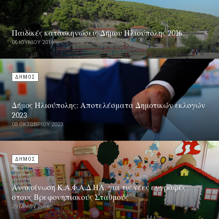
Παιδικές κατασκηνώσεις Δήμου Ηλιούπολης 2016
06 ΙΟΥΝΊΟΥ 2016
ΔΗΜΟΣ
Δήμος Ηλιούπολης: Αποτελέσματα Δημοτικών εκλογών
2023
08 ΟΚΤΩΒΡΊΟΥ 2023
ΔΗΜΟΣ
Ανακοίνωση Κ.Α.Φ.Α.Δ.ΗΛ. για τις νέες εγγραφές
στους Βρεφονηπιακούς Σταθμούς
29 ΜΑΪ́ΟΥ 2016