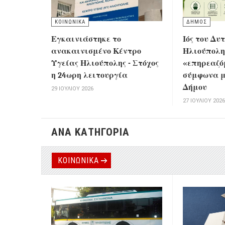
ΚΟΙΝΩΝΙΚΑ
ΔΗΜΟΣ
Εγκαινιάστηκε το
Ιός του Δυ
ανακαινισμένο Κέντρο
Ηλιούπολη
Υγείας Ηλιούπολης - Στόχος
«επηρεαζό
η 24ωρη λειτουργία
σύμφωνα μ
Δήμου
29 ΙΟΥΛΊΟΥ 2026
27 ΙΟΥΛΊΟΥ 202
ΑΝΑ ΚΑΤΗΓΟΡΙΑ
ΚΟΙΝΩΝΙΚΑ