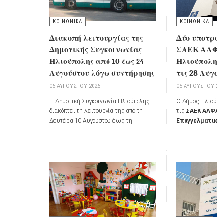
ΚΟΙΝΩΝΙΚΑ
ΚΟΙΝΩΝΙΚΑ
Διακοπή λειτουργίας της
Δύο υποτρ
Δημοτικής Συγκοινωνίας
ΣΑΕΚ ΑΛΦΑ
Ηλιούπολης από 10 έως 24
Ηλιούπολης
Αυγούστου λόγω συντήρησης
τις 28 Αυγ
06 ΑΥΓΟΎΣΤΟΥ 2026
05 ΑΥΓΟΎΣΤΟΥ 
Η Δημοτική Συγκοινωνία Ηλιούπολης
Ο Δήμος Ηλιού
διακόπτει τη λειτουργία της από τη
τις
ΣΑΕΚ ΑΛΦΑ
Δευτέρα 10 Αυγούστου έως τη
Επαγγελματικ
Δευτέρα 24 Αυγούστου 2026 λόγω
προκηρύσσει γι
προγραμματισμένης συντήρησης των
2026-2027
τη 
οχημάτων.
υποτροφιών 
της πόλης που 
τις σπουδές το
οικονομικές δυ