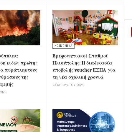
ΚΟΙΝΩΝΙΚΑ
ούπολης:
Βρεφονηπιακοί Σταθμοί
ση ειδών πρώτης
Ηλιούπολης: Η διαδικασία
ια πυρόπληκτους
υποβολής voucher ΕΣΠΑ για
νθρώπους της
τη νέα σχολική χρονιά
αμμής
03 ΑΥΓΟΎΣΤΟΥ 2026
2026