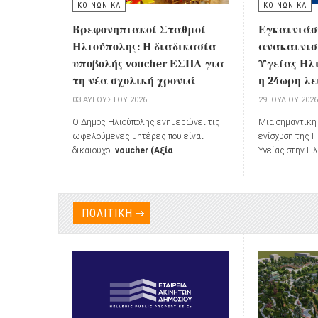
ΚΟΙΝΩΝΙΚΑ
ΚΟΙΝΩΝΙΚΑ
Εγκαινιάσ
Βρεφονηπιακοί Σταθμοί
ανακαινισ
Ηλιούπολης: Η διαδικασία
Υγείας Ηλι
υποβολής voucher ΕΣΠΑ για
η 24ωρη λ
τη νέα σχολική χρονιά
29 ΙΟΥΛΊΟΥ 202
03 ΑΥΓΟΎΣΤΟΥ 2026
Μια σημαντική 
Ο Δήμος Ηλιούπολης ενημερώνει τις
ενίσχυση της 
ωφελούμενες μητέρες που είναι
Υγείας στην Η
δικαιούχοι
voucher (Αξία
κατά τα εγκαί
Τοποθέτησης Παιδιού μέσω του
ανακαινισμένο
Προγράμματος ΕΣΠΑ)
για τη
Ηλιούπολης (
διαδικασία εγγραφής και τοποθέτησης
σύμφωνα με όσ
βρεφών και προνηπίων στα
ΠΟΛΙΤΙΚΗ
Κέντρο Υγείας
Παραρτήματα Αγωγής της
Διεύθυνσης
μετατραπεί σε
Διοίκησης Αλληλεγγύης, Φροντίδας
λειτουργίας 
και Αγωγής
για το σχολικό έτος
2026-
2027
.