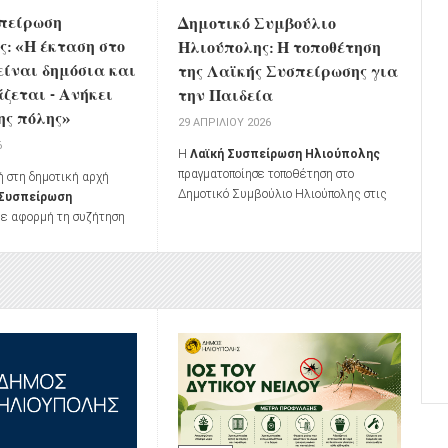
πείρωση
Δημοτικό Συμβούλιο
: «Η έκταση στο
Ηλιούπολης: Η τοποθέτηση
είναι δημόσια και
της Λαϊκής Συσπείρωσης για
άζεται - Ανήκει
την Παιδεία
ης πόλης»
29 ΑΠΡΙΛΊΟΥ 2026
6
Η
Λαϊκή Συσπείρωση Ηλιούπολης
πραγματοποίησε τοποθέτηση στο
ή στη δημοτική αρχή
Δημοτικό Συμβούλιο Ηλιούπολης στις
 Συσπείρωση
24 Απριλίου 2026, με επίκεντρο τα
ε αφορμή τη συζήτηση
ζητήματα της παιδείας.
Συμβούλιο της 9ης
 αποδοχή ή μη της
ης έκτασης στο
ην ΕΤΑΔ προς τον Δήμο
 καταβολή μισθώματος.