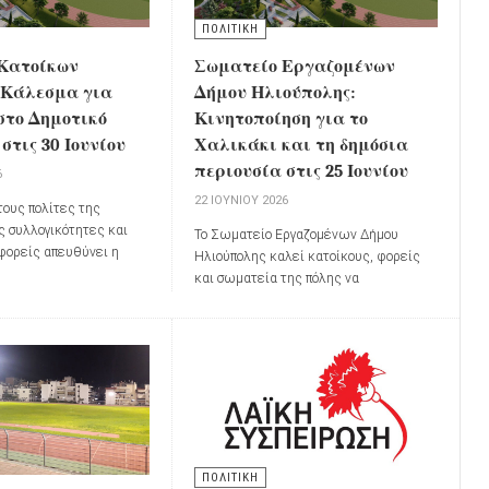
ΠΟΛΙΤΙΚΗ
Κατοίκων
Σωματείο Εργαζομένων
 Κάλεσμα για
Δήμου Ηλιούπολης:
στο Δημοτικό
Κινητοποίηση για το
στις 30 Ιουνίου
Χαλικάκι και τη δημόσια
περιουσία στις 25 Ιουνίου
6
22 ΙΟΥΝΊΟΥ 2026
τους πολίτες της
ς συλλογικότητες και
Το Σωματείο Εργαζομένων Δήμου
 φορείς απευθύνει η
Ηλιούπολης καλεί κατοίκους, φορείς
οίκων Χαλικάκι
,
και σωματεία της πόλης να
αζική παρουσία στη
συμμετάσχουν στην κινητοποίηση που θα
υ Δημοτικού Συμβουλίου
πραγματοποιηθεί την
Πέμπτη 25
ουνίου 2026
, στις
17:00
.
Ιουνίου 2026
, με κεντρικό σύνθημα:
«Η
Δημόσια Περιουσία δεν πωλείται
ούτε ενοικιάζεται»
ΠΟΛΙΤΙΚΗ