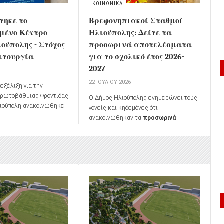
ΚΟΙΝΩΝΙΚΑ
τηκε το
Βρεφονηπιακοί Σταθμοί
μένο Κέντρο
Ηλιούπολης: Δείτε τα
ούπολης - Στόχος
προσωρινά αποτελέσματα
ειτουργία
για το σχολικό έτος 2026-
2027
6
22 ΙΟΥΛΊΟΥ 2026
εξέλιξη για την
Πρωτοβάθμιας Φροντίδας
Ο Δήμος Ηλιούπολης ενημερώνει τους
λιούπολη ανακοινώθηκε
γονείς και κηδεμόνες ότι
νια του πλήρως
ανακοινώθηκαν τα
προσωρινά
υ
Κέντρου Υγείας
αποτελέσματα μοριοδότησης
των
πρώην ΙΚΑ)
, καθώς,
αιτήσεων εγγραφής
βρεφών και
α ανακοινώθηκαν, το
προνηπίων
στους Βρεφονηπιακούς
 προγραμματίζεται να
Σταθμούς του Δήμου για το
σχολικό
Κέντρο Υγείας 24ωρης
έτος 2026-2027
.
εντός του 2026
.