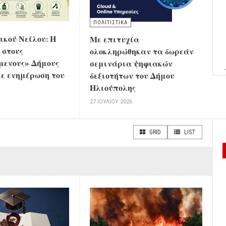
ΠΟΛΙΤΙΣΤΙΚΑ
τικού Νείλου: Η
Με επιτυχία
 στους
ολοκληρώθηκαν τα δωρεάν
μενους» Δήμους
σεμινάρια ψηφιακών
ε ενημέρωση του
δεξιοτήτων του Δήμου
Ηλιούπολης
6
27 ΙΟΥΛΊΟΥ 2026
GRID
LIST