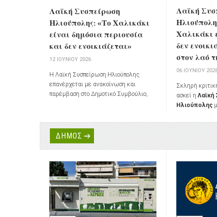
Λαϊκή Συσ
Λαϊκή Συσπείρωση
Ηλιούπολης
Ηλιούπολης: «Το Χαλικάκι
Χαλικάκι 
είναι δημόσια περιουσία
δεν ενοικι
και δεν ενοικιάζεται»
στον λαό τ
12 ΙΟΥΝΊΟΥ 2026
06 ΙΟΥΝΊΟΥ 202
Η Λαϊκή Συσπείρωση Ηλιούπολης
επανέρχεται με ανακοίνωση και
Σκληρή κριτικ
παρέμβαση στο Δημοτικό Συμβούλιο,
ασκεί η
Λαϊκή
μετά την υπερψήφιση από τη δημοτική
Ηλιούπολης
μ
πλειοψηφία της πρότασης για
στο Δημοτικό 
παραχώρηση της έκτασης στο Χαλικάκι
Ιουνίου για την
από την ΕΤΑΔ προς τον Δήμο με
παραχώρησης τ
ΔΗΜΟΣ
καταβολή μισθώματος.
Χαλικάκι
από τ
Ηλιούπολης με