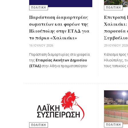
ΠΟΛΙΤΙΚΗ
ΠΟΛΙΤΙΚΗ
Παράσταση διαμαρτυρίας
Επιτροπή 
σωματείων και φορέων της
Χαλικάκι:
Ηλιούπολης στην ΕΤΑΔ για
παρουσία 
το πάρκο «Χαλικάκι»
Συμβούλιο 
16 ΙΟΥΛΊΟΥ 2026
29 ΙΟΥΝΊΟΥ 202
Παράσταση διαμαρτυρίας στα γραφεία
Κάλεσμα προς 
της
Εταιρείας Ακινήτων Δημοσίου
Ηλιούπολης, τι
(ΕΤΑΔ)
στην Αθήνα πραγματοποίησαν
τους τοπικούς
την
Τετάρτη 15 Ιουλίου 2026
Επιτροπή Κατ
εκπρόσωποι σωματείων και φορέων
καλώντας σε μ
της Ηλιούπολης, μαζί με κατοίκους της
συνεδρίαση το
πόλης, εκφράζοντας την αντίθεσή τους
την
Τρίτη 30 Ι
στην απαίτηση καταβολής
ανταλλάγματος για τη χρήση δημοσίων
εκτάσεων από τον Δήμο Ηλιούπολης στο
πάρκο
«Χαλικάκι»
.
ΠΟΛΙΤΙΚΗ
ΠΟΛΙΤΙΚΗ