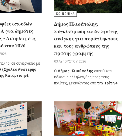
ΚΟΙΝΩΝΙΚΑ
οφίες σπουδών
Δήμος Ηλιούπολης:
 για δημότες
Συγκέντρωση ειδών πρώτης
 - Αιτήσεις έως
ανάγκης για πυρόπληκτους
ούστου 2026
και τους ανθρώπους της
πρώτης γραμμής
2026
03 ΑΥΓΟΎΣΤΟΥ 2026
πολης, σε συνεργασία με
 (Σχολές Ανώτερης
Ο
Δήμος Ηλιούπολης
απευθύνει
ής Κατάρτισης)
,
κάλεσμα αλληλεγγύης προς τους
α το ακαδημαϊκό έτος
πολίτες, ξεκινώντας από
την Τρίτη 4
χορήγηση
δύο
Αυγούστου 2026
τη συγκέντρωση
σπουδών
σε δημότες
ειδών πρώτης ανάγκης για τους
επιθυμούν να συνεχίσουν
κατοίκους των πυρόπληκτων περιοχών,
υς, αλλά αντιμετωπίζουν
καθώς και για όσους συμμετέχουν στη
σκολίες.
μάχη της κατάσβεσης των πυρκαγιών.