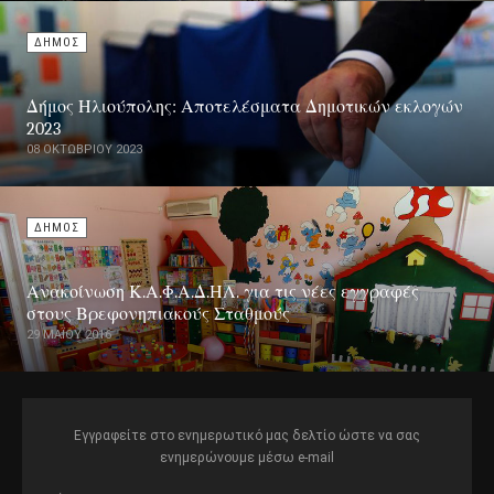
ΔΗΜΟΣ
Δήμος Ηλιούπολης: Αποτελέσματα Δημοτικών εκλογών
2023
08 ΟΚΤΩΒΡΊΟΥ 2023
ΔΗΜΟΣ
Ανακοίνωση Κ.Α.Φ.Α.Δ.ΗΛ. για τις νέες εγγραφές
στους Βρεφονηπιακούς Σταθμούς
29 ΜΑΪ́ΟΥ 2016
Εγγραφείτε στο ενημερωτικό μας δελτίο ώστε να σας
ενημερώνουμε μέσω e-mail