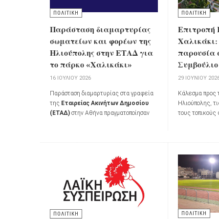
ΠΟΛΙΤΙΚΗ
ΠΟΛΙΤΙΚΗ
Παράσταση διαμαρτυρίας
Επιτροπή 
σωματείων και φορέων της
Χαλικάκι:
Ηλιούπολης στην ΕΤΑΔ για
παρουσία 
το πάρκο «Χαλικάκι»
Συμβούλιο 
16 ΙΟΥΛΊΟΥ 2026
29 ΙΟΥΝΊΟΥ 202
Παράσταση διαμαρτυρίας στα γραφεία
Κάλεσμα προς 
της
Εταιρείας Ακινήτων Δημοσίου
Ηλιούπολης, τι
(ΕΤΑΔ)
στην Αθήνα πραγματοποίησαν
τους τοπικούς
την
Τετάρτη 15 Ιουλίου 2026
Επιτροπή Κατ
εκπρόσωποι σωματείων και φορέων
καλώντας σε μ
της Ηλιούπολης, μαζί με κατοίκους της
συνεδρίαση το
πόλης, εκφράζοντας την αντίθεσή τους
την
Τρίτη 30 Ι
στην απαίτηση καταβολής
ανταλλάγματος για τη χρήση δημοσίων
εκτάσεων από τον Δήμο Ηλιούπολης στο
πάρκο
«Χαλικάκι»
.
ΠΟΛΙΤΙΚΗ
ΠΟΛΙΤΙΚΗ