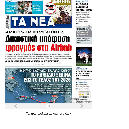
Τα
πρωτοσέλιδα
των
εφημερίδων