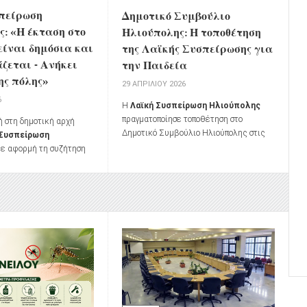
πείρωση
Δημοτικό Συμβούλιο
: «Η έκταση στο
Ηλιούπολης: Η τοποθέτηση
είναι δημόσια και
της Λαϊκής Συσπείρωσης για
άζεται - Ανήκει
την Παιδεία
ης πόλης»
29 ΑΠΡΙΛΊΟΥ 2026
6
Η
Λαϊκή Συσπείρωση Ηλιούπολης
πραγματοποίησε τοποθέτηση στο
ή στη δημοτική αρχή
Δημοτικό Συμβούλιο Ηλιούπολης στις
 Συσπείρωση
24 Απριλίου 2026, με επίκεντρο τα
ε αφορμή τη συζήτηση
ζητήματα της παιδείας.
Συμβούλιο της 9ης
 αποδοχή ή μη της
ης έκτασης στο
ην ΕΤΑΔ προς τον Δήμο
 καταβολή μισθώματος.