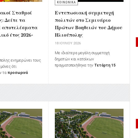
ΚΟΙΝΩΝΙΚΑ
ακοί Σταθμοί
Εντυπωσιακή συμμετοχή
: Δείτε τα
πολιτών στο Σεμινάριο
ά αποτελέσματα
Πρώτων Βοηθειών του Δήμου
λικό έτος 2026-
Ηλιούπολης
18 ΙΟΥΛΊΟΥ 2026
6
Με ιδιαίτερα μεγάλη συμμετοχή
δημοτών και κατοίκων
πολης ενημερώνει τους
πραγματοποιήθηκε την
Τετάρτη 15
εμόνες ότι
Ιουλίου 2026
, στο
Δημοτικό Θέατρο
ν τα
προσωρινά
Ηλιούπολης «Μίκης Θεοδωράκης»
,
α μοριοδότησης
των
το
Σεμινάριο Πρώτων Βοηθειών και
ραφής
βρεφών και
Διαχείρισης Εκτάκτων Αναγκών
, μια
ους Βρεφονηπιακούς
δράση που στόχευε στην ενημέρωση,
Δήμου για το
σχολικό
την εκπαίδευση και την ενίσχυση της
27
.
ετοιμότητας των πολιτών απέναντι σε
κρίσιμα περιστατικά της
καθημερινότητας.