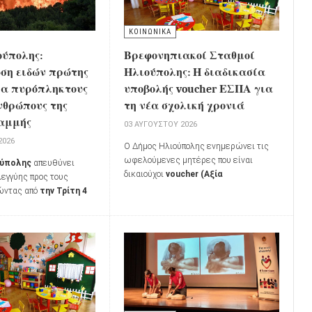
ΚΟΙΝΩΝΙΚΑ
ούπολης:
Βρεφονηπιακοί Σταθμοί
ση ειδών πρώτης
Ηλιούπολης: Η διαδικασία
ια πυρόπληκτους
υποβολής voucher ΕΣΠΑ για
νθρώπους της
τη νέα σχολική χρονιά
αμμής
03 ΑΥΓΟΎΣΤΟΥ 2026
2026
Ο Δήμος Ηλιούπολης ενημερώνει τις
ωφελούμενες μητέρες που είναι
ούπολης
απευθύνει
δικαιούχοι
voucher (Αξία
εγγύης προς τους
Τοποθέτησης Παιδιού μέσω του
νώντας από
την Τρίτη 4
Προγράμματος ΕΣΠΑ)
για τη
026
τη συγκέντρωση
διαδικασία εγγραφής και τοποθέτησης
ανάγκης για τους
βρεφών και προνηπίων στα
 πυρόπληκτων περιοχών,
Παραρτήματα Αγωγής της
Διεύθυνσης
 όσους συμμετέχουν στη
Διοίκησης Αλληλεγγύης, Φροντίδας
σβεσης των πυρκαγιών.
και Αγωγής
για το σχολικό έτος
2026-
2027
.