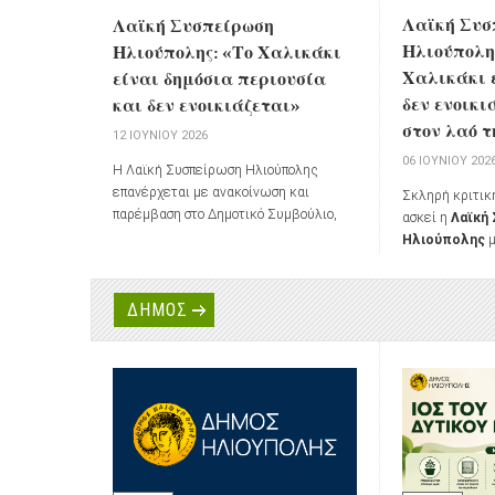
Λαϊκή Συσ
Λαϊκή Συσπείρωση
Ηλιούπολης
Ηλιούπολης: «Το Χαλικάκι
Χαλικάκι 
είναι δημόσια περιουσία
δεν ενοικι
και δεν ενοικιάζεται»
στον λαό τ
12 ΙΟΥΝΊΟΥ 2026
06 ΙΟΥΝΊΟΥ 202
Η Λαϊκή Συσπείρωση Ηλιούπολης
επανέρχεται με ανακοίνωση και
Σκληρή κριτικ
παρέμβαση στο Δημοτικό Συμβούλιο,
ασκεί η
Λαϊκή
μετά την υπερψήφιση από τη δημοτική
Ηλιούπολης
μ
πλειοψηφία της πρότασης για
στο Δημοτικό 
παραχώρηση της έκτασης στο Χαλικάκι
Ιουνίου για την
από την ΕΤΑΔ προς τον Δήμο με
παραχώρησης τ
ΔΗΜΟΣ
καταβολή μισθώματος.
Χαλικάκι
από τ
Ηλιούπολης με