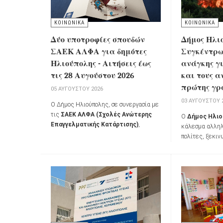
ΚΟΙΝΩΝΙΚΑ
ΚΟΙΝΩΝΙΚΑ
Δύο υποτροφίες σπουδών
Δήμος Ηλι
ΣΑΕΚ ΑΛΦΑ για δημότες
Συγκέντρω
Ηλιούπολης - Αιτήσεις έως
ανάγκης γ
τις 28 Αυγούστου 2026
και τους α
πρώτης γρ
05 ΑΥΓΟΎΣΤΟΥ 2026
03 ΑΥΓΟΎΣΤΟΥ 
Ο Δήμος Ηλιούπολης, σε συνεργασία με
τις
ΣΑΕΚ ΑΛΦΑ (Σχολές Ανώτερης
Ο
Δήμος Ηλι
Επαγγελματικής Κατάρτισης)
,
κάλεσμα αλληλ
προκηρύσσει για το ακαδημαϊκό έτος
πολίτες, ξεκι
2026-2027
τη χορήγηση
δύο
Αυγούστου 2
υποτροφιών σπουδών
σε δημότες
ειδών πρώτης 
της πόλης που επιθυμούν να συνεχίσουν
κατοίκους των
τις σπουδές τους, αλλά αντιμετωπίζουν
καθώς και για
οικονομικές δυσκολίες.
μάχη της κατά