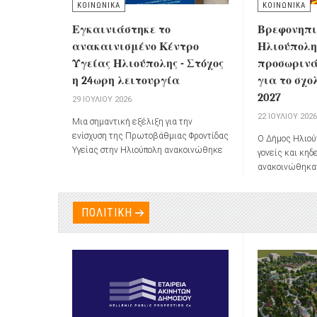
ΚΟΙΝΩΝΙΚΑ
ΚΟΙΝΩΝΙΚΑ
Εγκαινιάστηκε το
Βρεφονηπι
ανακαινισμένο Κέντρο
Ηλιούπολης
Υγείας Ηλιούπολης - Στόχος
προσωριν
η 24ωρη λειτουργία
για το σχο
2027
29 ΙΟΥΛΊΟΥ 2026
22 ΙΟΥΛΊΟΥ 202
Μια σημαντική εξέλιξη για την
ενίσχυση της Πρωτοβάθμιας Φροντίδας
Ο Δήμος Ηλιού
Υγείας στην Ηλιούπολη ανακοινώθηκε
γονείς και κηδ
κατά τα εγκαίνια του πλήρως
ανακοινώθηκα
ανακαινισμένου
Κέντρου Υγείας
αποτελέσματ
Ηλιούπολης (πρώην ΙΚΑ)
, καθώς,
αιτήσεων εγγ
σύμφωνα με όσα ανακοινώθηκαν, το
προνηπίων
στ
ΠΟΛΙΤΙΚΗ
Κέντρο Υγείας προγραμματίζεται να
Σταθμούς του 
μετατραπεί σε
Κέντρο Υγείας 24ωρης
έτος 2026-20
λειτουργίας εντός του 2026
.