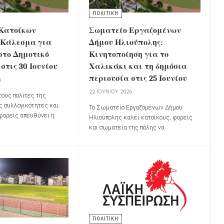
ΠΟΛΙΤΙΚΗ
Κατοίκων
Σωματείο Εργαζομένων
 Κάλεσμα για
Δήμου Ηλιούπολης:
στο Δημοτικό
Κινητοποίηση για το
στις 30 Ιουνίου
Χαλικάκι και τη δημόσια
περιουσία στις 25 Ιουνίου
6
22 ΙΟΥΝΊΟΥ 2026
τους πολίτες της
ς συλλογικότητες και
Το Σωματείο Εργαζομένων Δήμου
 φορείς απευθύνει η
Ηλιούπολης καλεί κατοίκους, φορείς
οίκων Χαλικάκι
,
και σωματεία της πόλης να
αζική παρουσία στη
συμμετάσχουν στην κινητοποίηση που θα
υ Δημοτικού Συμβουλίου
πραγματοποιηθεί την
Πέμπτη 25
ουνίου 2026
, στις
17:00
.
Ιουνίου 2026
, με κεντρικό σύνθημα:
«Η
Δημόσια Περιουσία δεν πωλείται
ούτε ενοικιάζεται»
ΠΟΛΙΤΙΚΗ