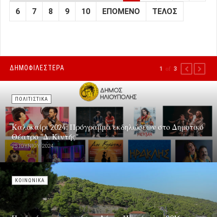
6
7
8
9
10
ΕΠΌΜΕΝΟ
ΤΈΛΟΣ
ΔΗΜΟΦΙΛΕΣΤΕΡΑ
1
of
3
PREVIOUS
NEXT
ΠΟΛΙΤΙΣΤΙΚΑ
Καλοκαίρι 2024: Πρόγραμμα εκδηλώσεων στο Δημοτικό
Θέατρο "Δ. Κιντής"
25 ΙΟΥΝΊΟΥ 2024
ΚΟΙΝΩΝΙΚΑ