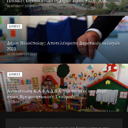
Παιδικές κατασκηνώσεις Δήμου Ηλιούπολης 2016
06 ΙΟΥΝΊΟΥ 2016
ΔΗΜΟΣ
Δήμος Ηλιούπολης: Αποτελέσματα Δημοτικών εκλογών
2023
08 ΟΚΤΩΒΡΊΟΥ 2023
ΔΗΜΟΣ
Ανακοίνωση Κ.Α.Φ.Α.Δ.ΗΛ. για τις νέες εγγραφές
στους Βρεφονηπιακούς Σταθμούς
29 ΜΑΪ́ΟΥ 2016