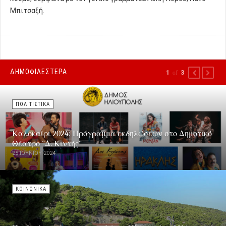
Μπιτσαξή.
ΔΗΜΟΦΙΛΕΣΤΕΡΑ
1
of
3
PREVIOUS
NEXT
ΠΟΛΙΤΙΣΤΙΚΑ
Καλοκαίρι 2024: Πρόγραμμα εκδηλώσεων στο Δημοτικό
Θέατρο "Δ. Κιντής"
25 ΙΟΥΝΊΟΥ 2024
ΚΟΙΝΩΝΙΚΑ