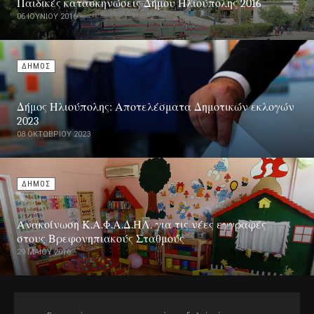
Παιδικές κατασκηνώσεις Δήμου Ηλιούπολης 2016
06 ΙΟΥΝΊΟΥ 2016
ΔΗΜΟΣ
Δήμος Ηλιούπολης: Αποτελέσματα Δημοτικών εκλογών
2023
08 ΟΚΤΩΒΡΊΟΥ 2023
ΔΗΜΟΣ
Ανακοίνωση Κ.Α.Φ.Α.Δ.ΗΛ. για τις νέες εγγραφές
στους Βρεφονηπιακούς Σταθμούς
29 ΜΑΪ́ΟΥ 2016