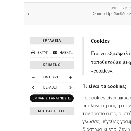
ΠΡΟΗΓΟΎΜΕ
Όροι & Προϋποθέσει
Cookies
ΕΡΓΑΛΕΙΑ
Για να εξασφαλί
ΕΚΤΎΠΩΣΗ
ΗΛΕΚΤΡΟΝΙΚΌ ΤΑΧΥΔΡΟΜΕΊΟ
τοποθετούμε μικ
ΚΕΙΜΕΝΟ
«cookies».
FONT SIZE
Τι είναι τα cookies;
DEFAULT
Τα cookies είναι μικρ
ΕΜΦΑΝΙΣΗ ΑΝΑΓΝΩΣΗΣ
υπολογιστή σας ή στην
ΜΟΙΡΑΣΤΕΙΤΕ
τον τρόπο αυτό, ο ιστ
γλώσσα, μέγεθος γραμμ
διάστημα, κι έτσι δεν 