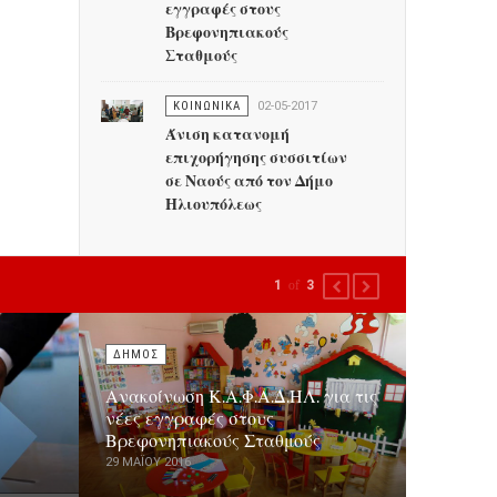
εγγραφές στους
Βρεφονηπιακούς
Σταθμούς
ΚΟΙΝΩΝΙΚΑ
02-05-2017
Άνιση κατανομή
επιχορήγησης συσσιτίων
σε Ναούς από τον Δήμο
Ηλιουπόλεως
1
of
3
PREVIOUS
NEXT
ΔΗΜΟΣ
Ανακοίνωση Κ.Α.Φ.Α.Δ.ΗΛ. για τις
νέες εγγραφές στους
Βρεφονηπιακούς Σταθμούς
29 ΜΑΪ́ΟΥ 2016