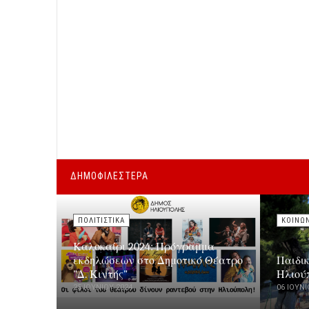
ΔΗΜΟΦΙΛΕΣΤΕΡΑ
ΠΟΛΙΤΙΣΤΙΚΑ
ΚΟΙΝΩ
Καλοκαίρι 2024: Πρόγραμμα
εκδηλώσεων στο Δημοτικό Θέατρο
Παιδι
"Δ. Κιντής"
Ηλιού
25 ΙΟΥΝΊΟΥ 2024
06 ΙΟΥΝΊ