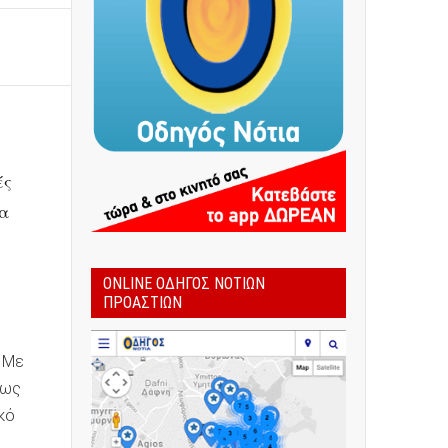
ές
να
ONLINE ΟΔΗΓΌΣ ΝΟΤΊΩΝ
ΠΡΟΑΣΤΊΩΝ
. Με
πως
κό