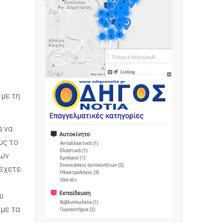
 με τη
α να
ως το
των
 έχετε
υ
 με τα