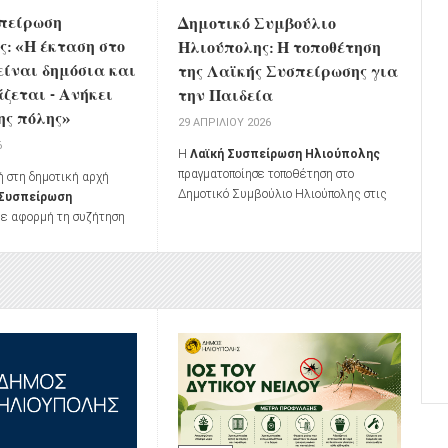
πείρωση
Δημοτικό Συμβούλιο
: «Η έκταση στο
Ηλιούπολης: Η τοποθέτηση
είναι δημόσια και
της Λαϊκής Συσπείρωσης για
άζεται - Ανήκει
την Παιδεία
ης πόλης»
29 ΑΠΡΙΛΊΟΥ 2026
6
Η
Λαϊκή Συσπείρωση Ηλιούπολης
πραγματοποίησε τοποθέτηση στο
ή στη δημοτική αρχή
Δημοτικό Συμβούλιο Ηλιούπολης στις
 Συσπείρωση
24 Απριλίου 2026, με επίκεντρο τα
ε αφορμή τη συζήτηση
ζητήματα της παιδείας.
Συμβούλιο της 9ης
 αποδοχή ή μη της
ης έκτασης στο
ην ΕΤΑΔ προς τον Δήμο
 καταβολή μισθώματος.