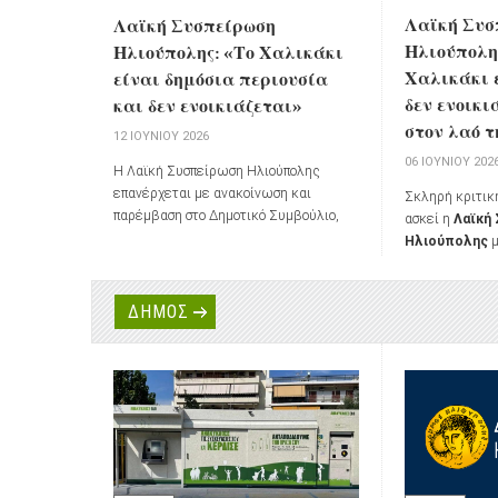
Λαϊκή Συσ
Λαϊκή Συσπείρωση
Ηλιούπολης
Ηλιούπολης: «Το Χαλικάκι
Χαλικάκι 
είναι δημόσια περιουσία
δεν ενοικι
και δεν ενοικιάζεται»
στον λαό τ
12 ΙΟΥΝΊΟΥ 2026
06 ΙΟΥΝΊΟΥ 202
Η Λαϊκή Συσπείρωση Ηλιούπολης
επανέρχεται με ανακοίνωση και
Σκληρή κριτικ
παρέμβαση στο Δημοτικό Συμβούλιο,
ασκεί η
Λαϊκή
μετά την υπερψήφιση από τη δημοτική
Ηλιούπολης
μ
πλειοψηφία της πρότασης για
στο Δημοτικό 
παραχώρηση της έκτασης στο Χαλικάκι
Ιουνίου για την
από την ΕΤΑΔ προς τον Δήμο με
παραχώρησης τ
ΔΗΜΟΣ
καταβολή μισθώματος.
Χαλικάκι
από τ
Ηλιούπολης με