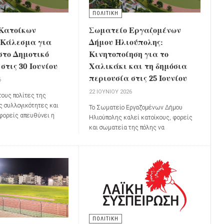
ΠΟΛΙΤΙΚΗ
Κατοίκων
Σωματείο Εργαζομένων
 Κάλεσμα για
Δήμου Ηλιούπολης:
στο Δημοτικό
Κινητοποίηση για το
στις 30 Ιουνίου
Χαλικάκι και τη δημόσια
περιουσία στις 25 Ιουνίου
6
22 ΙΟΥΝΊΟΥ 2026
τους πολίτες της
ς συλλογικότητες και
Το Σωματείο Εργαζομένων Δήμου
 φορείς απευθύνει η
Ηλιούπολης καλεί κατοίκους, φορείς
οίκων Χαλικάκι
,
και σωματεία της πόλης να
αζική παρουσία στη
συμμετάσχουν στην κινητοποίηση που θα
υ Δημοτικού Συμβουλίου
πραγματοποιηθεί την
Πέμπτη 25
ουνίου 2026
, στις
17:00
.
Ιουνίου 2026
, με κεντρικό σύνθημα:
«Η
Δημόσια Περιουσία δεν πωλείται
ούτε ενοικιάζεται»
ΠΟΛΙΤΙΚΗ