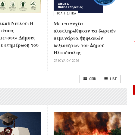
ΠΟΛΙΤΙΣΤΙΚΑ
τικού Νείλου: Η
Με επιτυχία
 στους
ολοκληρώθηκαν τα δωρεάν
μενους» Δήμους
σεμινάρια ψηφιακών
ε ενημέρωση του
δεξιοτήτων του Δήμου
Ηλιούπολης
6
27 ΙΟΥΛΊΟΥ 2026
GRID
LIST