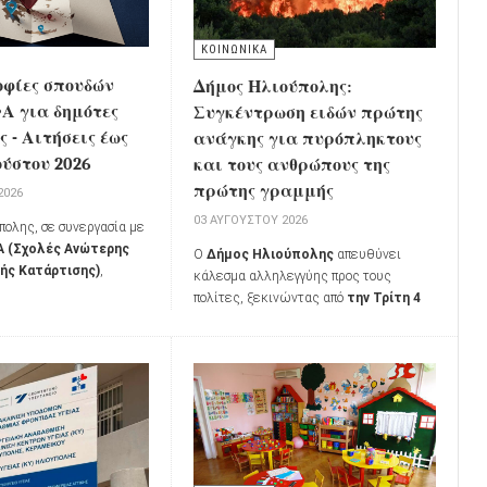
ΚΟΙΝΩΝΙΚΑ
οφίες σπουδών
Δήμος Ηλιούπολης:
 για δημότες
Συγκέντρωση ειδών πρώτης
 - Αιτήσεις έως
ανάγκης για πυρόπληκτους
ούστου 2026
και τους ανθρώπους της
πρώτης γραμμής
2026
03 ΑΥΓΟΎΣΤΟΥ 2026
πολης, σε συνεργασία με
 (Σχολές Ανώτερης
Ο
Δήμος Ηλιούπολης
απευθύνει
ής Κατάρτισης)
,
κάλεσμα αλληλεγγύης προς τους
α το ακαδημαϊκό έτος
πολίτες, ξεκινώντας από
την Τρίτη 4
χορήγηση
δύο
Αυγούστου 2026
τη συγκέντρωση
σπουδών
σε δημότες
ειδών πρώτης ανάγκης για τους
επιθυμούν να συνεχίσουν
κατοίκους των πυρόπληκτων περιοχών,
υς, αλλά αντιμετωπίζουν
καθώς και για όσους συμμετέχουν στη
σκολίες.
μάχη της κατάσβεσης των πυρκαγιών.