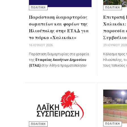
ΠΟΛΙΤΙΚΗ
ΠΟΛΙΤΙΚΗ
Παράσταση διαμαρτυρίας
Επιτροπή 
σωματείων και φορέων της
Χαλικάκι:
Ηλιούπολης στην ΕΤΑΔ για
παρουσία 
το πάρκο «Χαλικάκι»
Συμβούλιο 
16 ΙΟΥΛΊΟΥ 2026
29 ΙΟΥΝΊΟΥ 202
Παράσταση διαμαρτυρίας στα γραφεία
Κάλεσμα προς 
της
Εταιρείας Ακινήτων Δημοσίου
Ηλιούπολης, τι
(ΕΤΑΔ)
στην Αθήνα πραγματοποίησαν
τους τοπικούς
την
Τετάρτη 15 Ιουλίου 2026
Επιτροπή Κατ
εκπρόσωποι σωματείων και φορέων
καλώντας σε μ
της Ηλιούπολης, μαζί με κατοίκους της
συνεδρίαση το
πόλης, εκφράζοντας την αντίθεσή τους
την
Τρίτη 30 Ι
στην απαίτηση καταβολής
ανταλλάγματος για τη χρήση δημοσίων
εκτάσεων από τον Δήμο Ηλιούπολης στο
πάρκο
«Χαλικάκι»
.
ΠΟΛΙΤΙΚΗ
ΠΟΛΙΤΙΚΗ