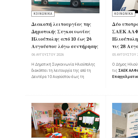
ΚΟΙΝΩΝΙΚΑ
ΚΟΙΝΩΝΙΚΑ
Διακοπή λειτουργίας της
Δύο υποτρ
Δημοτικής Συγκοινωνίας
ΣΑΕΚ ΑΛΦΑ
Ηλιούπολης από 10 έως 24
Ηλιούπολης
Αυγούστου λόγω συντήρησης
τις 28 Αυγ
06 ΑΥΓΟΎΣΤΟΥ 2026
05 ΑΥΓΟΎΣΤΟΥ 
Η Δημοτική Συγκοινωνία Ηλιούπολης
Ο Δήμος Ηλιού
διακόπτει τη λειτουργία της από τη
τις
ΣΑΕΚ ΑΛΦΑ
Δευτέρα 10 Αυγούστου έως τη
Επαγγελματικ
Δευτέρα 24 Αυγούστου 2026 λόγω
προκηρύσσει γι
προγραμματισμένης συντήρησης των
2026-2027
τη 
οχημάτων.
υποτροφιών 
της πόλης που 
τις σπουδές το
οικονομικές δυ