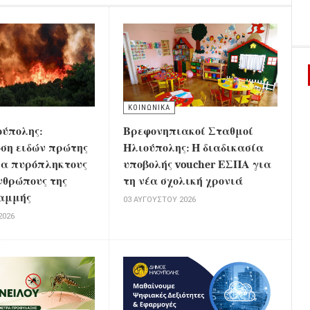
ΚΟΙΝΩΝΙΚΑ
ούπολης:
Βρεφονηπιακοί Σταθμοί
ση ειδών πρώτης
Ηλιούπολης: Η διαδικασία
ια πυρόπληκτους
υποβολής voucher ΕΣΠΑ για
νθρώπους της
τη νέα σχολική χρονιά
αμμής
03 ΑΥΓΟΎΣΤΟΥ 2026
2026