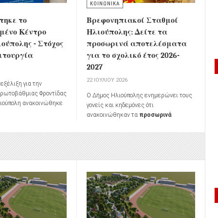
ΚΟΙΝΩΝΙΚΑ
τηκε το
Βρεφονηπιακοί Σταθμοί
μένο Κέντρο
Ηλιούπολης: Δείτε τα
ούπολης - Στόχος
προσωρινά αποτελέσματα
ειτουργία
για το σχολικό έτος 2026-
2027
6
22 ΙΟΥΛΊΟΥ 2026
εξέλιξη για την
Πρωτοβάθμιας Φροντίδας
Ο Δήμος Ηλιούπολης ενημερώνει τους
λιούπολη ανακοινώθηκε
γονείς και κηδεμόνες ότι
νια του πλήρως
ανακοινώθηκαν τα
προσωρινά
υ
Κέντρου Υγείας
αποτελέσματα μοριοδότησης
των
πρώην ΙΚΑ)
, καθώς,
αιτήσεων εγγραφής
βρεφών και
α ανακοινώθηκαν, το
προνηπίων
στους Βρεφονηπιακούς
 προγραμματίζεται να
Σταθμούς του Δήμου για το
σχολικό
Κέντρο Υγείας 24ωρης
έτος 2026-2027
.
εντός του 2026
.