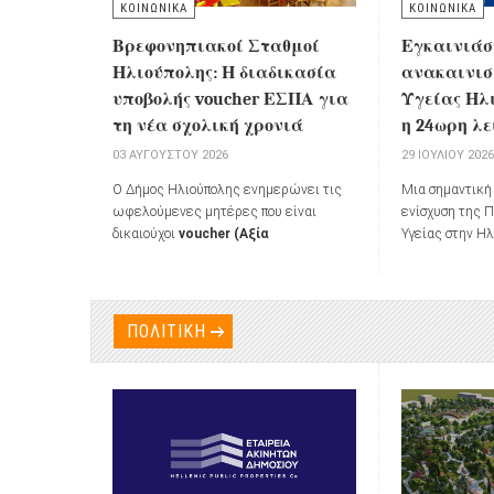
ΚΟΙΝΩΝΙΚΑ
ΚΟΙΝΩΝΙΚΑ
Εγκαινιάσ
Βρεφονηπιακοί Σταθμοί
ανακαινισ
Ηλιούπολης: Η διαδικασία
Υγείας Ηλι
υποβολής voucher ΕΣΠΑ για
η 24ωρη λ
τη νέα σχολική χρονιά
29 ΙΟΥΛΊΟΥ 202
03 ΑΥΓΟΎΣΤΟΥ 2026
Μια σημαντική 
Ο Δήμος Ηλιούπολης ενημερώνει τις
ενίσχυση της 
ωφελούμενες μητέρες που είναι
Υγείας στην Η
δικαιούχοι
voucher (Αξία
κατά τα εγκαί
Τοποθέτησης Παιδιού μέσω του
ανακαινισμένο
Προγράμματος ΕΣΠΑ)
για τη
Ηλιούπολης (
διαδικασία εγγραφής και τοποθέτησης
σύμφωνα με όσ
βρεφών και προνηπίων στα
ΠΟΛΙΤΙΚΗ
Κέντρο Υγείας
Παραρτήματα Αγωγής της
Διεύθυνσης
μετατραπεί σε
Διοίκησης Αλληλεγγύης, Φροντίδας
λειτουργίας 
και Αγωγής
για το σχολικό έτος
2026-
2027
.