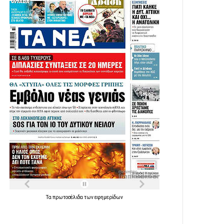
Τα
πρωτοσέλιδα
των
εφημερίδων