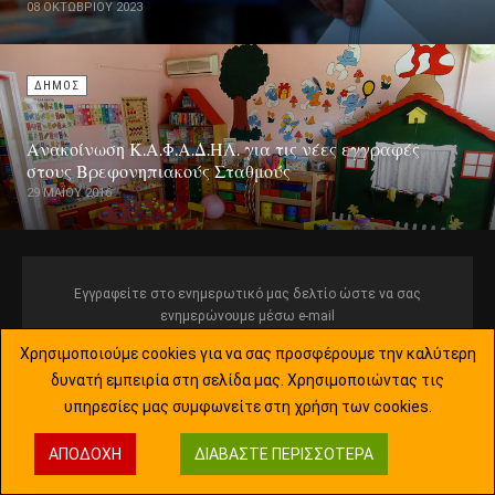
08 ΟΚΤΩΒΡΊΟΥ 2023
ΔΗΜΟΣ
Ανακοίνωση Κ.Α.Φ.Α.Δ.ΗΛ. για τις νέες εγγραφές
στους Βρεφονηπιακούς Σταθμούς
29 ΜΑΪ́ΟΥ 2016
Εγγραφείτε στο ενημερωτικό μας δελτίο ώστε να σας
ενημερώνουμε μέσω e-mail
Χρησιμοποιούμε cookies για να σας προσφέρουμε την καλύτερη
δυνατή εμπειρία στη σελίδα μας. Χρησιμοποιώντας τις
υπηρεσίες μας συμφωνείτε στη χρήση των cookies.
Όροι και Προϋποθέσεις
ΑΠΟΔΟΧΉ
ΔΙΑΒΆΣΤΕ ΠΕΡΙΣΣΌΤΕΡΑ