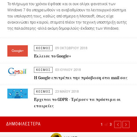
Το πλήρωμα του χρόνου έφθασε και οι ουκ ολίγοι φανατικοί των
Windows 7 θα υποχρεωθούν να αναβαθμίσουν το λειτουργικό σύστημα
του υπολογιστή τους, καθώς από σήμερα η Microsoft, όπως είχε
ανακοινώσει προ καιρού, σταματά πλέον την τεχνική υποστήριξη αυτής
της παλαιότερης -αλλά ακόμη δημοφιλούς- έκδοσης των Windows.
ΚΟΣΜΟΣ
09 ΟΚΤΩΒΡΊΟΥ 2018
Έκλεισε το Google+
ΚΟΣΜΟΣ
03 ΙΟΥΛΊΟΥ 2018
Η Google επιτρέπει την πρόσβαση στα mail σας
ΚΟΣΜΟΣ
23 ΜΑΪ́ΟΥ 2018
Έρχεται το GDPR - Τρέμουν τα πρόστιμα οι
εταιρείες
ΔΗΜΟΦΙΛΕΣΤΕΡΑ
1
of
3
PREVIOUS
NEXT