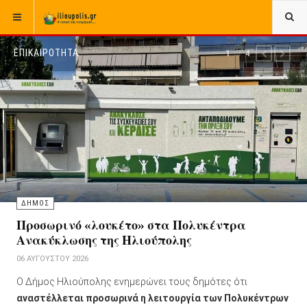
ΕΠΙΚΑΙΡΟΤΗΤΑ
1
of
4
PREVIOUS
NEXT
ΔΗΜΟΣ
Προσωρινό «λουκέτο» στα Πολυκέντρα
Ανακύκλωσης της Ηλιούπολης
06 ΑΥΓΟΎΣΤΟΥ 2026
Ο Δήμος Ηλιούπολης ενημερώνει τους δημότες ότι
αναστέλλεται προσωρινά η λειτουργία των Πολυκέντρων