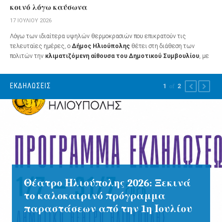
κοινό λόγω καύσωνα
17 ΙΟΥΛΊΟΥ 2026
Λόγω των ιδιαίτερα υψηλών θερμοκρασιών που επικρατούν τις
τελευταίες ημέρες, ο
Δήμος Ηλιούπολης
θέτει στη διάθεση των
πολιτών την
κλιματιζόμενη αίθουσα του Δημοτικού Συμβουλίου
, με
στόχο την προστασία όσων δεν έχουν τη δυνατότητα να παραμείνουν σε
δροσερό και κλιματιζόμενο χώρο κατά τις ώρες του καύσωνα.
ΕΚΔΗΛΏΣΕΙΣ
1
of
2
PREVIOUS
NEXT
Θέατρο Ηλιούπολης 2026: Ξεκινά
το καλοκαιρινό πρόγραμμα
παραστάσεων από την 1η Ιουλίου