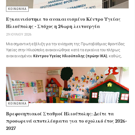
ΚΟΙΝΩΝΙΚΑ
Εγκαινιάστηκε το ανακαινισμένο Κέντρο Υγείας
Ηλιούπολης - Στόχος η 24ωρη λειτουργία
29 ΙΟΥΛΊΟΥ 2026
Μια σημαντική εξέλιξη για την ενίσχυση της Πρωτοβάθμιας Φροντίδας
Υγείας στην Ηλιούπολη ανακοινώθηκε κατά τα εγκαίνια του πλήρως
ανακαινισμένου
Κέντρου Υγείας Ηλιούπολης (πρώην ΙΚΑ)
, καθώς,
σύμφωνα με όσα ανακοινώθηκαν, το Κέντρο Υγείας προγραμματίζεται να
μετατραπεί σε
Κέντρο Υγείας 24ωρης λειτουργίας εντός του 2026
.
ΚΟΙΝΩΝΙΚΑ
Βρεφονηπιακοί Σταθμοί Ηλιούπολης: Δείτε τα
προσωρινά αποτελέσματα για το σχολικό έτος 2026-
2027