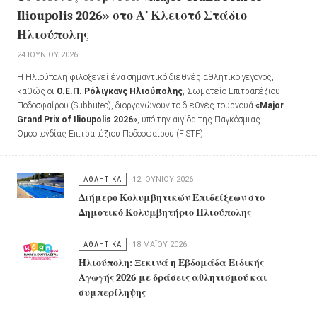
Ilioupolis 2026» στο Α’ Κλειστό Στάδιο
Ηλιούπολης
24 ΙΟΥΝΊΟΥ 2026
Η Ηλιούπολη φιλοξενεί ένα σημαντικό διεθνές αθλητικό γεγονός,
καθώς οι
Ο.Ε.Π. Ρόλιγκανς Ηλιούπολης
, Σωματείο Επιτραπέζιου
Ποδοσφαίρου (Subbuteo), διοργανώνουν το διεθνές τουρνουά
«Major
Grand Prix of Ilioupolis 2026»
, υπό την αιγίδα της Παγκόσμιας
Ομοσπονδίας Επιτραπέζιου Ποδοσφαίρου (FISTF).
ΑΘΛΗΤΙΚΑ
12 ΙΟΥΝΊΟΥ 2026
Διήμερο Κολυμβητικών Επιδείξεων στο
Δημοτικό Κολυμβητήριο Ηλιούπολης
ΑΘΛΗΤΙΚΑ
18 ΜΑΪ́ΟΥ 2026
Ηλιούπολη: Ξεκινά η Εβδομάδα Ειδικής
Αγωγής 2026 με δράσεις αθλητισμού και
συμπερίληψης