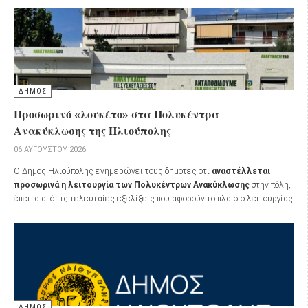
ΔΗΜΟΣ
Προσωρινό «λουκέτο» στα Πολυκέντρα
Ανακύκλωσης της Ηλιούπολης
06 ΑΥΓΟΎΣΤΟΥ 2026
Ο Δήμος Ηλιούπολης ενημερώνει τους δημότες ότι
αναστέλλεται
προσωρινά η λειτουργία των Πολυκέντρων Ανακύκλωσης
στην πόλη,
έπειτα από τις τελευταίες εξελίξεις που αφορούν το πλαίσιο λειτουργίας
τους και τη σχετική ενημέρωση που έλαβε από τον
ΕΔΣΝΑ
.
ΔΗΜΟΣ