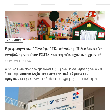
καθώς και για όσους συμμετέχουν στη μάχη της κατάσβεσης των
πυρκαγιών.
ΚΟΙΝΩΝΙΚΑ
Βρεφονηπιακοί Σταθμοί Ηλιούπολης: Η διαδικασία
υποβολής voucher ΕΣΠΑ για τη νέα σχολική χρονιά
03 ΑΥΓΟΎΣΤΟΥ 2026
Ο Δήμος Ηλιούπολης ενημερώνει τις ωφελούμενες μητέρες που είναι
δικαιούχοι
voucher (Αξία Τοποθέτησης Παιδιού μέσω του
Προγράμματος ΕΣΠΑ)
για τη διαδικασία εγγραφής και τοποθέτησης
βρεφών και προνηπίων στα Παραρτήματα Αγωγής της
Διεύθυνσης
Διοίκησης Αλληλεγγύης, Φροντίδας και Αγωγής
για το σχολικό έτος
2026-2027
.