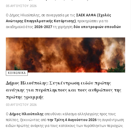
05 ΑΥΓΟΎΣΤΟΥ 2026
Ο Δήμος Ηλιούπολης, σε συνεργασία με τις
ΣΑΕΚ ΑΛΦΑ (Σχολές
Ανώτερης Επαγγελματικής Κατάρτισης)
, προκηρύσσει για το
ακαδημαϊκό έτος
2026-2027
τη χορήγηση
δύο υποτροφιών σπουδών
σε δημότες της πόλης που επιθυμούν να συνεχίσουν τις σπουδές τους,
αλλά αντιμετωπίζουν οικονομικές δυσκολίες.
ΚΟΙΝΩΝΙΚΑ
Δήμος Ηλιούπολης: Συγκέντρωση ειδών πρώτης
ανάγκης για πυρόπληκτους και τους ανθρώπους της
πρώτης γραμμής
03 ΑΥΓΟΎΣΤΟΥ 2026
Ο
Δήμος Ηλιούπολης
απευθύνει κάλεσμα αλληλεγγύης προς τους
πολίτες, ξεκινώντας από
την Τρίτη 4 Αυγούστου 2026
τη συγκέντρωση
ειδών πρώτης ανάγκης για τους κατοίκους των πυρόπληκτων περιοχών,