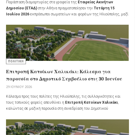
Παράσταση διαμαρτυρίας στα γραφεία της
Εταιρείας Ακινήτων
Δημοσίου (ΕΤΑΔ)
στην Αθήνα πραγματοποίησαν την
Τετάρτη 15
Ιουλίου 2026
εκπρόσωποι σωματείων και φορέων της Ηλιούπολης, μαζί
με κατοίκους της πόλης, εκφράζοντας την αντίθεσή τους στην απαίτηση
καταβολής ανταλλάγματος για τη χρήση δημοσίων εκτάσεων από τον
Δήμο Ηλιούπολης στο πάρκο
«Χαλικάκι»
.
ΠΟΛΙΤΙΚΗ
Επιτροπή Κατοίκων Χαλικάκι: Κάλεσμα για
παρουσία στο Δημοτικό Συμβούλιο στις 30 Ιουνίου
29 ΙΟΥΝΊΟΥ 2026
Κάλεσμα προς τους πολίτες της Ηλιούπολης, τις συλλογικότητες και
τους τοπικούς φορείς απευθύνει η
Επιτροπή Κατοίκων Χαλικάκι
,
καλώντας σε μαζική παρουσία στη συνεδρίαση του Δημοτικού
Συμβουλίου την
Τρίτη 30 Ιουνίου 2026
, στις
17:00
.