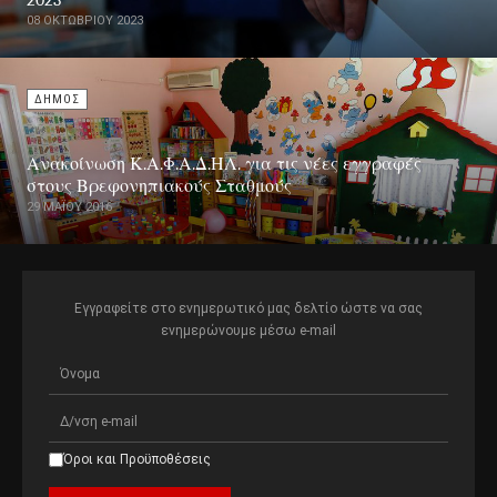
2023
08 ΟΚΤΩΒΡΊΟΥ 2023
ΔΗΜΟΣ
Ανακοίνωση Κ.Α.Φ.Α.Δ.ΗΛ. για τις νέες εγγραφές
στους Βρεφονηπιακούς Σταθμούς
29 ΜΑΪ́ΟΥ 2016
Εγγραφείτε στο ενημερωτικό μας δελτίο ώστε να σας
ενημερώνουμε μέσω e-mail
Όροι και Προϋποθέσεις