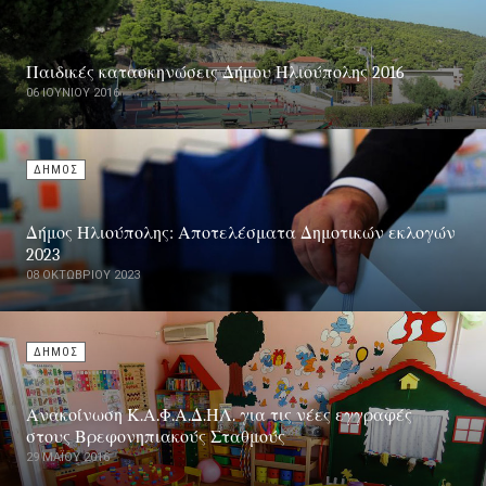
Παιδικές κατασκηνώσεις Δήμου Ηλιούπολης 2016
06 ΙΟΥΝΊΟΥ 2016
ΔΗΜΟΣ
Δήμος Ηλιούπολης: Αποτελέσματα Δημοτικών εκλογών
2023
08 ΟΚΤΩΒΡΊΟΥ 2023
ΔΗΜΟΣ
Ανακοίνωση Κ.Α.Φ.Α.Δ.ΗΛ. για τις νέες εγγραφές
στους Βρεφονηπιακούς Σταθμούς
29 ΜΑΪ́ΟΥ 2016