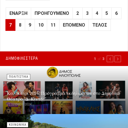
ΈΝΑΡΞΗ
ΠΡΟΗΓΟΎΜΕΝΟ
2
3
4
5
6
7
8
9
10
11
ΕΠΌΜΕΝΟ
ΤΈΛΟΣ
ΔΗΜΟΦΙΛΕΣΤΕΡΑ
1
of
3
PREVIOUS
NEXT
ΠΟΛΙΤΙΣΤΙΚΑ
Καλοκαίρι 2024: Πρόγραμμα εκδηλώσεων στο Δημοτικό
Θέατρο "Δ. Κιντής"
25 ΙΟΥΝΊΟΥ 2024
ΚΟΙΝΩΝΙΚΑ