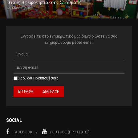
στους Βρεφονηπιακούς Σταθμούς
29 ΜΑΪ́ΟΥ 2016
Εγγραφείτε στο ενημερωτικό μας δελτίο ώστε να σας
ενημερώνουμε μέσω e-mail
Όροι και Προϋποθέσεις
SOCIAL
FACEBOOK
YOUTUBE (ΠΡΟΣΕΧΏΣ)