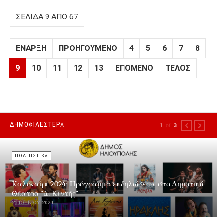
ΣΕΛΊΔΑ 9 ΑΠΌ 67
ΈΝΑΡΞΗ
ΠΡΟΗΓΟΎΜΕΝΟ
4
5
6
7
8
9
10
11
12
13
ΕΠΌΜΕΝΟ
ΤΈΛΟΣ
ΔΗΜΟΦΙΛΕΣΤΕΡΑ
1
of
3
PREVIOUS
NEXT
ΠΟΛΙΤΙΣΤΙΚΑ
Καλοκαίρι 2024: Πρόγραμμα εκδηλώσεων στο Δημοτικό
Θέατρο "Δ. Κιντής"
25 ΙΟΥΝΊΟΥ 2024