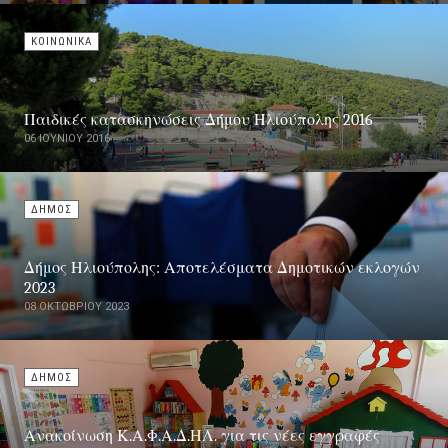
ΚΟΙΝΩΝΙΚΑ
Παιδικές κατασκηνώσεις Δήμου Ηλιούπολης 2016
06 ΙΟΥΝΊΟΥ 2016
ΔΗΜΟΣ
Δήμος Ηλιούπολης: Αποτελέσματα Δημοτικών εκλογών
2023
08 ΟΚΤΩΒΡΊΟΥ 2023
ΔΗΜΟΣ
Ανακοίνωση Κ.Α.Φ.Α.Δ.ΗΛ. για τις νέες εγγραφές