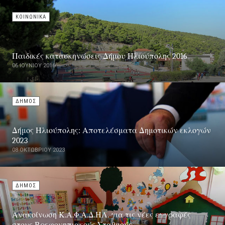
ΚΟΙΝΩΝΙΚΑ
Παιδικές κατασκηνώσεις Δήμου Ηλιούπολης 2016
06 ΙΟΥΝΊΟΥ 2016
ΔΗΜΟΣ
Δήμος Ηλιούπολης: Αποτελέσματα Δημοτικών εκλογών
2023
08 ΟΚΤΩΒΡΊΟΥ 2023
ΔΗΜΟΣ
Ανακοίνωση Κ.Α.Φ.Α.Δ.ΗΛ. για τις νέες εγγραφές
στους Βρεφονηπιακούς Σταθμούς