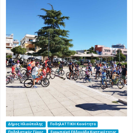
Δήμος Ηλιούπολης
ΠοδηλΑΤΤΙΚΗ Κοινότητα
Ποδηλατικός Γύρος
Ευρωπαϊκή Εβδομάδα Κινητικότητας