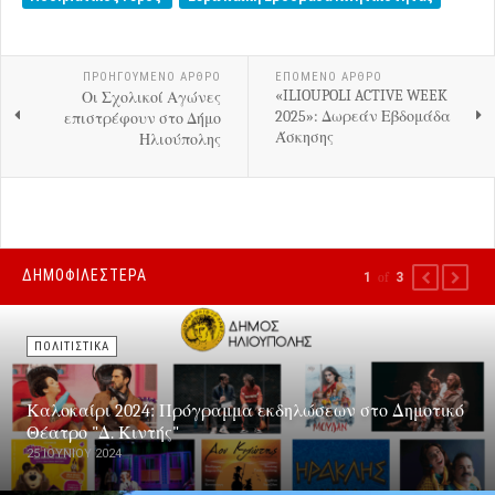
ΠΡΟΗΓΟΎΜΕΝΟ ΑΡΘΡΟ
ΕΠΟΜΕΝΟ ΑΡΘΡΟ
«ILIOUPOLI ACTIVE WEEK
Οι Σχολικοί Αγώνες
2025»: Δωρεάν Εβδομάδα
επιστρέφουν στο Δήμο
Άσκησης
Ηλιούπολης
ΔΗΜΟΦΙΛΕΣΤΕΡΑ
1
of
3
PREVIOUS
NEXT
ΠΟΛΙΤΙΣΤΙΚΑ
Καλοκαίρι 2024: Πρόγραμμα εκδηλώσεων στο Δημοτικό
Θέατρο "Δ. Κιντής"
25 ΙΟΥΝΊΟΥ 2024