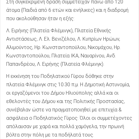
Στη συγκεκριμένη δράση συμμετείχαν πάνω από 120
άτομα (Παιδιά από 6 ετών και ενήλικες) και η διαδρομή
που ακολούθησαν ήταν η εξής:
Λ. Ειρήνης (Πλατεία Φλέμινγκ), Πλατεία Εθνικής
Αντιστάσεως, Λ. Ελ. Βενιζέλου, Λ. Κυπρίων Ηρώων,
Αλιμούντος, Ηρ. Κωνσταντοπούλου, Νικομάχου, Ηρ.
Κωνσταντοπούλου, Πλατεία ΙΚΑ, Ναυαρίνου, Ανδ.
Παπανδρέου, Λ. Ειρήνης (Πλατεία Φλέμινγκ).
Η εκκίνηση του Ποδηλατικού Γύρου δόθηκε στην
πλατεία Φλέμινγκ στις 10.30 π.μ. Η Δημοτική Αστυνομία,
οι εργαζόμενοι του Δήμου Ηλιούπολης αλλά και οι
εθελοντές του Δήμου και της Πολιτικής Προστασίας,
συνέβαλαν ώστε να πραγματοποιηθεί με επιτυχία &
ασφάλεια ο Ποδηλατικός Γύρος. Όλοι οι συμμετέχοντες
απόλαυσαν με χαρά και πολλά χαμόγελα, την πρωινή
βόλτα στην πόλη με τα ποδήλατά τους.