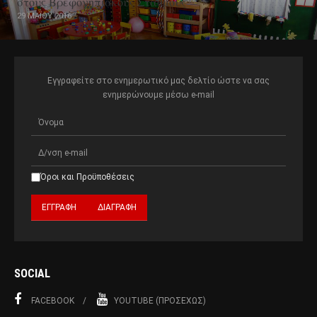
στους Βρεφονηπιακούς Σταθμούς
29 ΜΑΪ́ΟΥ 2016
Εγγραφείτε στο ενημερωτικό μας δελτίο ώστε να σας
ενημερώνουμε μέσω e-mail
Όροι και Προϋποθέσεις
SOCIAL
FACEBOOK
YOUTUBE (ΠΡΟΣΕΧΏΣ)