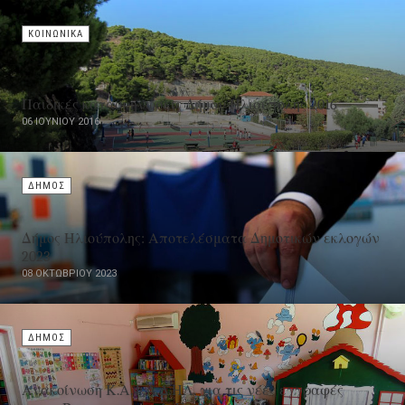
ΚΟΙΝΩΝΙΚΑ
Παιδικές κατασκηνώσεις Δήμου Ηλιούπολης 2016
06 ΙΟΥΝΊΟΥ 2016
ΔΗΜΟΣ
Δήμος Ηλιούπολης: Αποτελέσματα Δημοτικών εκλογών
2023
08 ΟΚΤΩΒΡΊΟΥ 2023
ΔΗΜΟΣ
Ανακοίνωση Κ.Α.Φ.Α.Δ.ΗΛ. για τις νέες εγγραφές