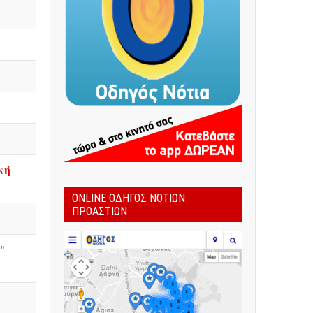
κή
ONLINE ΟΔΗΓΌΣ ΝΟΤΊΩΝ
ΠΡΟΑΣΤΊΩΝ
"