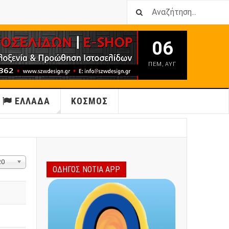
06
ΠΕΜ
,
ΑΥΓ
ΕΛΛΑΔΑ
ΚΟΣΜΟΣ
μφάνιση
20
ΟΔΗΓΟΣ ΝΟΤΙΑ APP