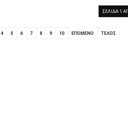
ΣΕΛΊΔΑ 1 Α
4
5
6
7
8
9
10
ΕΠΌΜΕΝΟ
ΤΈΛΟΣ