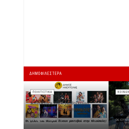
ΔΗΜΟΦΙΛΕΣΤΕΡΑ
ΠΟΛΙΤΙΣΤΙΚΑ
ΚΟΙΝΩ
Καλοκαίρι 2024: Πρόγραμμα
εκδηλώσεων στο Δημοτικό Θέατρο
Παιδι
"Δ. Κιντής"
Ηλιού
25 ΙΟΥΝΊΟΥ 2024
06 ΙΟΥΝΊ