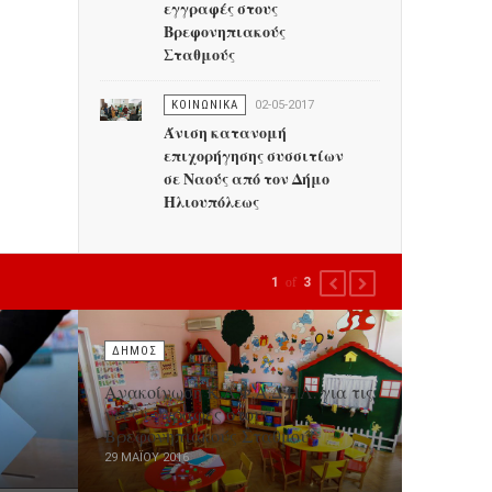
εγγραφές στους
Βρεφονηπιακούς
Σταθμούς
ΚΟΙΝΩΝΙΚΑ
02-05-2017
Άνιση κατανομή
επιχορήγησης συσσιτίων
σε Ναούς από τον Δήμο
Ηλιουπόλεως
1
of
3
PREVIOUS
NEXT
ΔΗΜΟΣ
Ανακοίνωση Κ.Α.Φ.Α.Δ.ΗΛ. για τις
νέες εγγραφές στους
Βρεφονηπιακούς Σταθμούς
29 ΜΑΪ́ΟΥ 2016