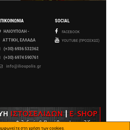
ΕΠΙΚΟΙΝΩΝΙΑ
SOCIAL
ΗΛΙΟΎΠΟΛΗ -
FACEBOOK
ΑΤΤΙΚΉ, ΕΛΛΆΔΑ
YOUTUBE (ΠΡΟΣΕΧΏΣ)
(+30) 6936 532362
(+30) 6974 590761
info@ilioupolis.gr
υμφωνείτε στη χρήση των cookies.