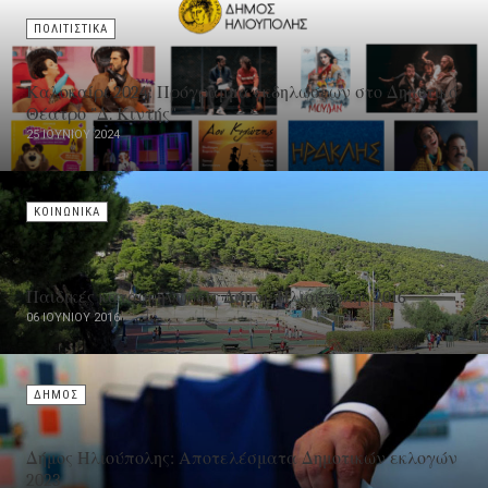
ΠΟΛΙΤΙΣΤΙΚΑ
Καλοκαίρι 2024: Πρόγραμμα εκδηλώσεων στο Δημοτικό
Θέατρο "Δ. Κιντής"
25 ΙΟΥΝΊΟΥ 2024
ΚΟΙΝΩΝΙΚΑ
Παιδικές κατασκηνώσεις Δήμου Ηλιούπολης 2016
06 ΙΟΥΝΊΟΥ 2016
ΔΗΜΟΣ
Δήμος Ηλιούπολης: Αποτελέσματα Δημοτικών εκλογών
2023