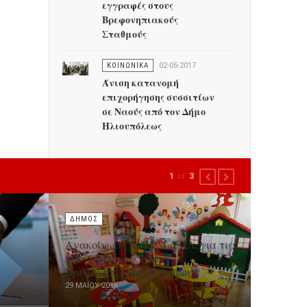
εγγραφές στους
Βρεφονηπιακούς
Σταθμούς
ΚΟΙΝΩΝΙΚΑ
02-05-2017
Άνιση κατανομή
επιχορήγησης συσσιτίων
σε Ναούς από τον Δήμο
Ηλιουπόλεως
1
of
3
PREVIOUS
NEXT
ΔΗΜΟΣ
Ανακοίνωση Κ.Α.Φ.Α.Δ.ΗΛ. για τις
νέες εγγραφές στους
Βρεφονηπιακούς Σταθμούς
29 ΜΑΪ́ΟΥ 2016