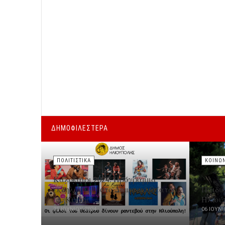
ΔΗΜΟΦΙΛΕΣΤΕΡΑ
ΠΟΛΙΤΙΣΤΙΚΑ
ΚΟΙΝΩ
Καλοκαίρι 2024: Πρόγραμμα
εκδηλώσεων στο Δημοτικό Θέατρο
Παιδι
"Δ. Κιντής"
Ηλιού
25 ΙΟΥΝΊΟΥ 2024
06 ΙΟΥΝΊ