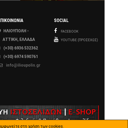
ΕΠΙΚΟΙΝΩΝΙΑ
SOCIAL
ΗΛΙΟΎΠΟΛΗ -
FACEBOOK
ΑΤΤΙΚΉ, ΕΛΛΆΔΑ
YOUTUBE (ΠΡΟΣΕΧΏΣ)
(+30) 6936 532362
(+30) 6974 590761
info@ilioupolis.gr
υμφωνείτε στη χρήση των cookies.