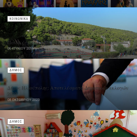
ΚΟΙΝΩΝΙΚΑ
Παιδικές κατασκηνώσεις Δήμου Ηλιούπολης 2016
06 ΙΟΥΝΊΟΥ 2016
ΔΗΜΟΣ
Δήμος Ηλιούπολης: Αποτελέσματα Δημοτικών εκλογών
2023
08 ΟΚΤΩΒΡΊΟΥ 2023
ΔΗΜΟΣ