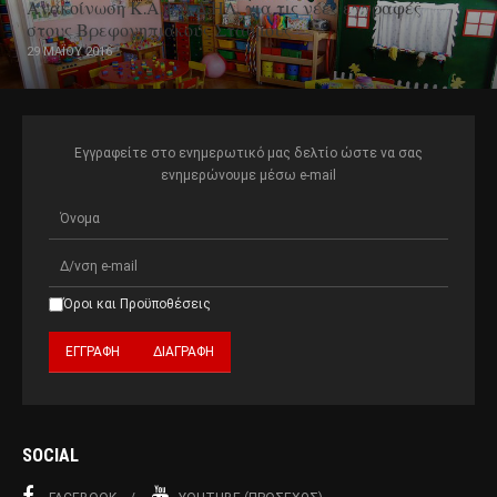
Ανακοίνωση Κ.Α.Φ.Α.Δ.ΗΛ. για τις νέες εγγραφές
στους Βρεφονηπιακούς Σταθμούς
29 ΜΑΪ́ΟΥ 2016
Εγγραφείτε στο ενημερωτικό μας δελτίο ώστε να σας
ενημερώνουμε μέσω e-mail
Όροι και Προϋποθέσεις
SOCIAL