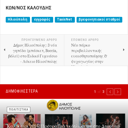
ΚΩΝ/ΝΟΣ ΚΑΛΟΥΔΗΣ
Ηλιούπολη
εγγραφές
TaxisNet
βρεφονηπιακοί σταθμοί
ΠΡΟΗΓΟΎΜΕΝΟ ΑΡΘΡΟ
ΕΠΟΜΕΝΟ ΑΡΘΡΟ
Δήμος Ηλιούπολης: 3 νέα
Νέο πάρκο
γηπέδα (μπάσκετ, Boccia,
περιβαλλοντικής
βόλεϊ) στο Ειδικό Γυμνάσιο
ευαισθητοποίησης &
- Λύκειο Ηλιούπολης
ψυχαγωγίας στην
Ηλιούπολη
ΔΗΜΟΦΙΛΕΣΤΕΡΑ
1
of
3
PREVIOUS
NEXT
ΠΟΛΙΤΙΣΤΙΚΑ
Καλοκαίρι 2024: Πρόγραμμα εκδηλώσεων στο Δημοτικό