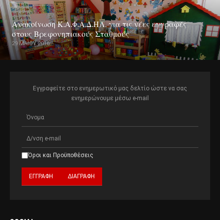
Ανακοίνωση Κ.Α.Φ.Α.Δ.ΗΛ. για τις νέες εγγραφές
στους Βρεφονηπιακούς Σταθμούς
29 ΜΑΪ́ΟΥ 2016
Εγγραφείτε στο ενημερωτικό μας δελτίο ώστε να σας
ενημερώνουμε μέσω e-mail
Όροι και Προϋποθέσεις