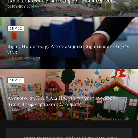
Παιδικές κατασκηνώσεις Δήμου Ηλιούπολης 2016
06 ΙΟΥΝΊΟΥ 2016
ΔΗΜΟΣ
Δήμος Ηλιούπολης: Αποτελέσματα Δημοτικών εκλογών
2023
08 ΟΚΤΩΒΡΊΟΥ 2023
ΔΗΜΟΣ
Ανακοίνωση Κ.Α.Φ.Α.Δ.ΗΛ. για τις νέες εγγραφές
στους Βρεφονηπιακούς Σταθμούς
29 ΜΑΪ́ΟΥ 2016