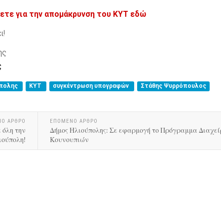
ετε για την απομάκρυνση του ΚΥΤ εδώ
ι!
ης
ς
ύπολης
ΚΥΤ
συγκέντρωση υπογραφών
Στάθης Ψυρρόπουλος
ΝΟ ΑΡΘΡΟ
ΕΠΟΜΕΝΟ ΑΡΘΡΟ
 όλη την
Δήμος Ηλιούπολης: Σε εφαρμογή το Πρόγραμμα Διαχεί
ιούπολη!
Κουνουπιών