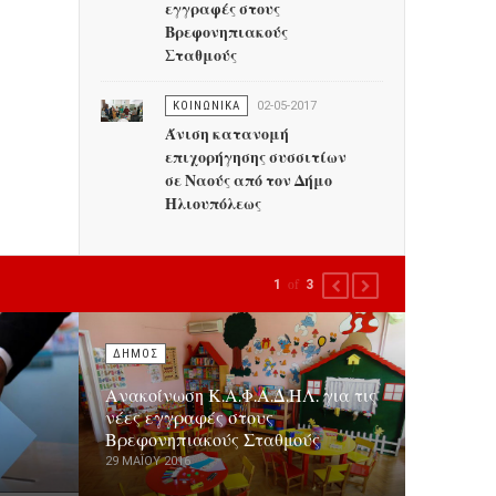
εγγραφές στους
Βρεφονηπιακούς
Σταθμούς
ΚΟΙΝΩΝΙΚΑ
02-05-2017
Άνιση κατανομή
επιχορήγησης συσσιτίων
σε Ναούς από τον Δήμο
Ηλιουπόλεως
1
of
3
PREVIOUS
NEXT
ΔΗΜΟΣ
Ανακοίνωση Κ.Α.Φ.Α.Δ.ΗΛ. για τις
νέες εγγραφές στους
Βρεφονηπιακούς Σταθμούς
29 ΜΑΪ́ΟΥ 2016