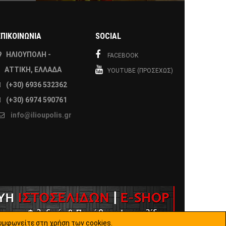
ΕΠΙΚΟΙΝΩΝΙΑ
SOCIAL
ΗΛΙΟΎΠΟΛΗ -
FACEBOOK
ΑΤΤΙΚΉ, ΕΛΛΆΔΑ
YOUTUBE (ΠΡΟΣΕΧΏΣ)
(+30) 6936 532362
(+30) 6974 590761
info@ilioupolis.gr
υμφωνείτε στη χρήση των cookies.