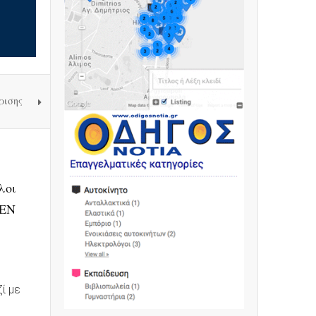
ρισης
λοι
ΔΕΝ
ί με