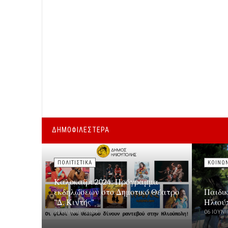
ΔΗΜΟΦΙΛΕΣΤΕΡΑ
ΠΟΛΙΤΙΣΤΙΚΑ
ΚΟΙΝΩ
Καλοκαίρι 2024: Πρόγραμμα
εκδηλώσεων στο Δημοτικό Θέατρο
Παιδι
"Δ. Κιντής"
Ηλιού
25 ΙΟΥΝΊΟΥ 2024
06 ΙΟΥΝΊ