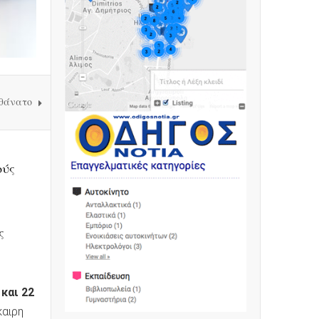
 θάνατο
ούς
ς
 και 22
καιρη