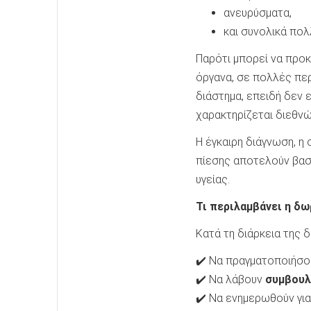
ανευρύσματα,
και συνολικά πολ
Παρότι μπορεί να προ
όργανα, σε πολλές περ
διάστημα, επειδή δεν 
χαρακτηρίζεται διεθν
Η έγκαιρη διάγνωση, η
πίεσης αποτελούν βασ
υγείας.
Τι περιλαμβάνει η δ
Κατά τη διάρκεια της 
✔️ Να πραγματοποιήσ
✔️ Να λάβουν
συμβουλ
✔️ Να ενημερωθούν γι