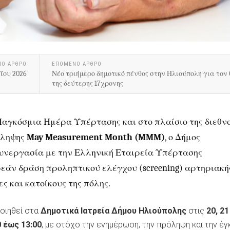
ΝΟ ΑΡΘΡΟ
ΕΠΟΜΕΝΟ ΑΡΘΡΟ
ΐου 2026
Νέο τριήμερο δημοτικό πένθος στην Ηλιούπολη για τον
της δεύτερης 17χρονης
αγκόσμια Ημέρα Υπέρτασης και στο πλαίσιο της διεθν
όληψης
May Measurement Month (MMM)
, ο Δήμος
υνεργασία με την Ελληνική Εταιρεία Υπέρτασης
εάν δράση προληπτικού ελέγχου (screening) αρτηριακή
ες και κατοίκους της πόλης.
οιηθεί στα
Δημοτικά Ιατρεία Δήμου Ηλιούπολης
στις
20, 21
0 έως 13:00
, με στόχο την ενημέρωση, την πρόληψη και την έγ