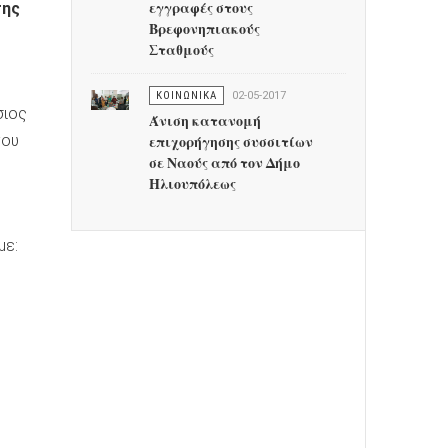
της
εγγραφές στους
Βρεφονηπιακούς
Σταθμούς
ΚΟΙΝΩΝΙΚΑ
02-05-2017
σιος
Άνιση κατανομή
του
επιχορήγησης συσσιτίων
σε Ναούς από τον Δήμο
Ηλιουπόλεως
με: