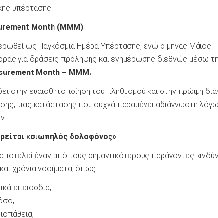
κής υπέρτασης.
surement Month (MMM)
ερωθεί ως Παγκόσμια Ημέρα Υπέρτασης, ενώ ο μήνας Μάιος
οράς για δράσεις πρόληψης και ενημέρωσης διεθνώς μέσω τ
surement Month – MMM.
ει στην ευαισθητοποίηση του πληθυσμού και στην πρώιμη δι
ασης, μιας κατάστασης που συχνά παραμένει αδιάγνωστη λόγ
ν.
ωρείται «σιωπηλός δολοφόνος»
 αποτελεί έναν από τους σημαντικότερους παράγοντες κινδύν
και χρόνια νοσήματα, όπως:
ικά επεισόδια,
όσο,
ιοπάθεια,