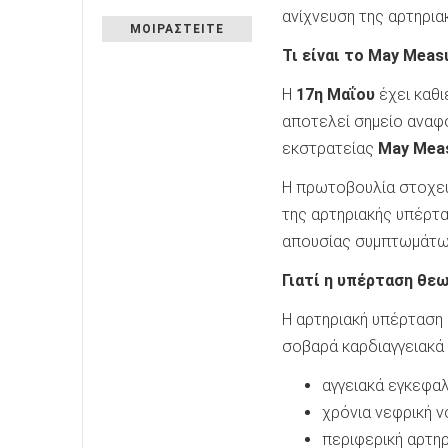
ανίχνευση της αρτηρια
ΜΟΙΡΑΣΤΕΙΤΕ
Τι είναι το May Mea
Η
17η Μαΐου
έχει καθι
αποτελεί σημείο αναφ
εκστρατείας
May Mea
Η πρωτοβουλία στοχεύ
της αρτηριακής υπέρτ
απουσίας συμπτωμάτω
Γιατί η υπέρταση θε
Η αρτηριακή υπέρταση
σοβαρά καρδιαγγειακά 
αγγειακά εγκεφαλ
χρόνια νεφρική ν
περιφερική αρτηρ