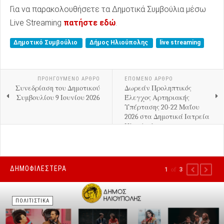
Για να παρακολουθήσετε τα Δημοτικά Συμβούλια μέσω
Live Streaming
πατήστε εδώ
.
Δημοτικό Συμβούλιο
Δήμος Ηλιούπολης
live streaming
ΠΡΟΗΓΟΎΜΕΝΟ ΑΡΘΡΟ
ΕΠΟΜΕΝΟ ΑΡΘΡΟ
Συνεδρίαση του Δημοτικού
Δωρεάν Προληπτικός
Συμβουλίου 9 Ιουνίου 2026
Έλεγχος Αρτηριακής
Υπέρτασης 20-22 Μαΐου
2026 στα Δημοτικά Ιατρεία
Ηλιούπολης
ΔΗΜΟΦΙΛΕΣΤΕΡΑ
1
of
3
PREVIOUS
NEXT
ΠΟΛΙΤΙΣΤΙΚΑ