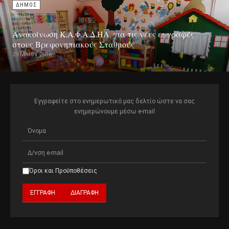
ΔΗΜΟΣ
Ανακοίνωση Κ.Α.Φ.Α.Δ.ΗΛ. για τις νέες εγγραφές
στους Βρεφονηπιακούς Σταθμούς
29 ΜΑΪ́ΟΥ 2016
Εγγραφείτε στο ενημερωτικό μας δελτίο ώστε να σας
ενημερώνουμε μέσω e-mail
Όροι και Προϋποθέσεις