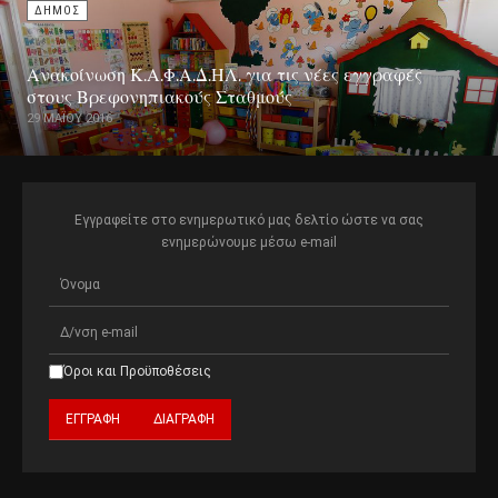
ΔΗΜΟΣ
Ανακοίνωση Κ.Α.Φ.Α.Δ.ΗΛ. για τις νέες εγγραφές
στους Βρεφονηπιακούς Σταθμούς
29 ΜΑΪ́ΟΥ 2016
Εγγραφείτε στο ενημερωτικό μας δελτίο ώστε να σας
ενημερώνουμε μέσω e-mail
Όροι και Προϋποθέσεις