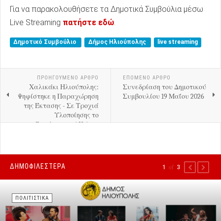
Για να παρακολουθήσετε τα Δημοτικά Συμβούλια μέσω
Live Streaming
πατήστε εδώ
.
Δημοτικό Συμβούλιο
Δήμος Ηλιούπολης
live streaming
ΠΡΟΗΓΟΎΜΕΝΟ ΑΡΘΡΟ
ΕΠΟΜΕΝΟ ΑΡΘΡΟ
Χαλικάκι Ηλιούπολης:
Συνεδρίαση του Δημοτικού
Ψηφίστηκε η Παραχώρηση
Συμβουλίου 19 Μαΐου 2026
της Έκτασης - Σε Τροχιά
Υλοποίησης το
Βιοκλιματικό Πάρκο
ΔΗΜΟΦΙΛΕΣΤΕΡΑ
1
of
3
PREVIOUS
NEXT
ΠΟΛΙΤΙΣΤΙΚΑ