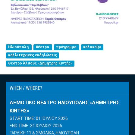
Ηλιούπολη
θέατρο
πρόγραμμα
καλοκαίρι
καλλιτεχνικές εκδηλώσεις
Θέατρο Άλσους «Δημήτρης Κιντής»
WHEN / WHERE?
ΔΗΜΟΤΙΚΌ ΘΈΑΤΡΟ ΗΛΙΟΎΠΟΛΗΣ «ΔΗΜΉΤΡΗΣ
ΚΙΝΤΉΣ»
START TIME: 01 ΙΟΥΛΊΟΥ 2026
END TIME: 31 ΙΟΥΛΊΟΥ 2026
ΓΑΡΔΊΚΗ 11 & ΣΜΌΛΙΚΑ, ΗΛΙΟΎΠΟΛΗ