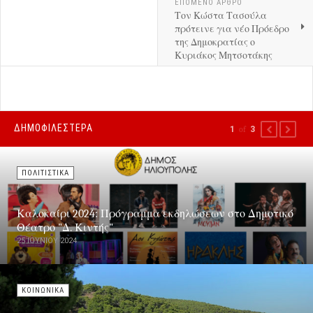
ΕΠΟΜΕΝΟ ΑΡΘΡΟ
Τον Κώστα Τασούλα
πρότεινε για νέο Πρόεδρο
της Δημοκρατίας ο
Κυριάκος Μητσοτάκης
ΔΗΜΟΦΙΛΕΣΤΕΡΑ
1
of
3
PREVIOUS
NEXT
ΠΟΛΙΤΙΣΤΙΚΑ
Καλοκαίρι 2024: Πρόγραμμα εκδηλώσεων στο Δημοτικό
Θέατρο "Δ. Κιντής"
25 ΙΟΥΝΊΟΥ 2024
ΚΟΙΝΩΝΙΚΑ