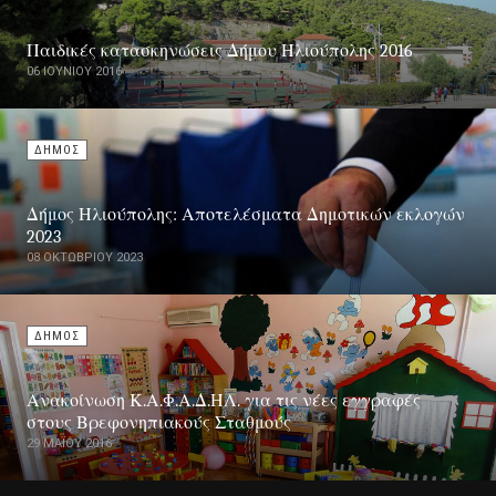
Παιδικές κατασκηνώσεις Δήμου Ηλιούπολης 2016
06 ΙΟΥΝΊΟΥ 2016
ΔΗΜΟΣ
Δήμος Ηλιούπολης: Αποτελέσματα Δημοτικών εκλογών
2023
08 ΟΚΤΩΒΡΊΟΥ 2023
ΔΗΜΟΣ
Ανακοίνωση Κ.Α.Φ.Α.Δ.ΗΛ. για τις νέες εγγραφές
στους Βρεφονηπιακούς Σταθμούς
29 ΜΑΪ́ΟΥ 2016