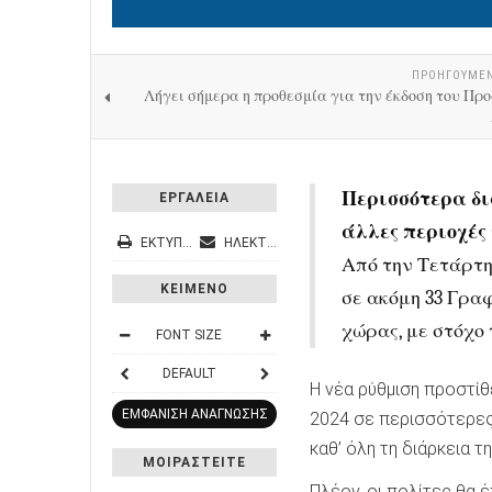
ΠΡΟΗΓΟΎΜΕ
Λήγει σήμερα η προθεσμία για την έκδοση του Πρ
Περισσότερα δι
ΕΡΓΑΛΕΙΑ
άλλες περιοχές
ΕΚΤΎΠΩΣΗ
ΗΛΕΚΤΡΟΝΙΚΌ ΤΑΧΥΔΡΟΜΕΊΟ
Από την Τετάρτη
ΚΕΙΜΕΝΟ
σε ακόμη 33 Γραφ
χώρας, με στόχο 
FONT SIZE
DEFAULT
Η νέα ρύθμιση προστίθ
ΕΜΦΑΝΙΣΗ ΑΝΑΓΝΩΣΗΣ
2024 σε περισσότερε
καθ’ όλη τη διάρκεια τ
ΜΟΙΡΑΣΤΕΙΤΕ
Πλέον, οι πολίτες θα 