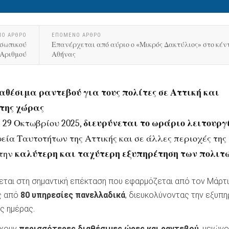
ΝΟ ΑΡΘΡΟ
ΕΠΟΜΕΝΟ ΑΡΘΡΟ
οσωπικού
Επανέρχεται από αύριο ο «Μικρός Δακτύλιος» στο κέν
Αριθμού
Αθήνας
αθέσιμα ραντεβού για τους πολίτες σε Αττική και
 της χώρας
 29 Οκτωβρίου 2025,
διευρύνεται το ωράριο λειτουργ
εία Ταυτοτήτων της Αττικής και σε άλλες περιοχές της
την
καλύτερη και ταχύτερη εξυπηρέτηση των πολιτώ
εται στη σημαντική επέκταση που εφαρμόζεται από τον Μάρτ
ς από
80 υπηρεσίες πανελλαδικά
, διευκολύνοντας την εξυπ
ης ημέρας.
έχουν
περισσότερες διαθέσιμες ώρες και ραντεβού
, μειών