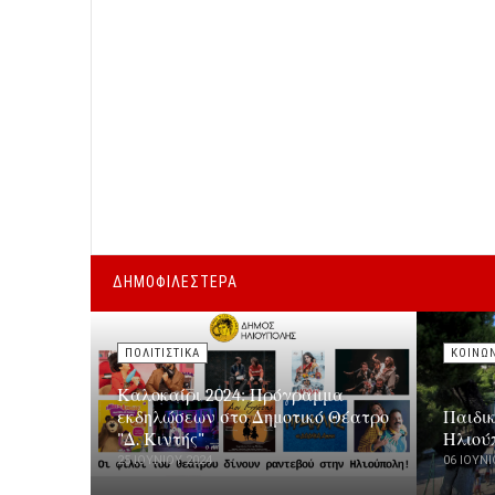
ΔΗΜΟΦΙΛΕΣΤΕΡΑ
ΠΟΛΙΤΙΣΤΙΚΑ
ΚΟΙΝΩ
Καλοκαίρι 2024: Πρόγραμμα
εκδηλώσεων στο Δημοτικό Θέατρο
Παιδι
"Δ. Κιντής"
Ηλιού
25 ΙΟΥΝΊΟΥ 2024
06 ΙΟΥΝΊ