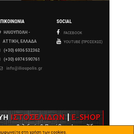
ΕΠΙΚΟΙΝΩΝΙΑ
SOCIAL
ΗΛΙΟΎΠΟΛΗ -
FACEBOOK
ΑΤΤΙΚΉ, ΕΛΛΆΔΑ
YOUTUBE (ΠΡΟΣΕΧΏΣ)
(+30) 6936 532362
(+30) 6974 590761
info@ilioupolis.gr
υμφωνείτε στη χρήση των cookies.