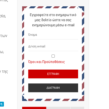
Εγγραφείτε στο ενημερωτικό
σία,
μας δελτίο ώστε να σας
ενημερώνουμε μέσω e-mail
ήτων
εω,
Όροι και Προϋποθέσεις
ν της
τη