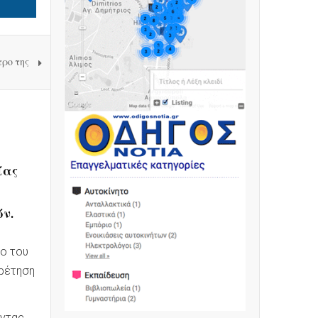
τρο της
ίας
ν.
ιο του
ηρέτηση
οντας