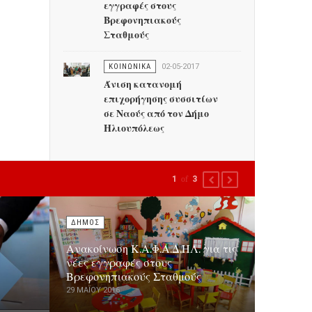
εγγραφές στους
Βρεφονηπιακούς
Σταθμούς
ΚΟΙΝΩΝΙΚΑ
02-05-2017
Άνιση κατανομή
επιχορήγησης συσσιτίων
σε Ναούς από τον Δήμο
Ηλιουπόλεως
1
of
3
PREVIOUS
NEXT
ΔΗΜΟΣ
Ανακοίνωση Κ.Α.Φ.Α.Δ.ΗΛ. για τις
νέες εγγραφές στους
Βρεφονηπιακούς Σταθμούς
29 ΜΑΪ́ΟΥ 2016