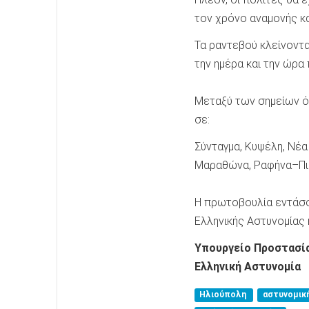
τον χρόνο αναμονής κ
Τα ραντεβού κλείνοντ
την ημέρα και την ώρα
Μεταξύ των σημείων ό
σε:
Σύνταγμα, Κυψέλη, Νέ
Μαραθώνα, Ραφήνα–Πικέ
Η πρωτοβουλία εντάσσ
Ελληνικής Αστυνομίας 
Υπουργείο Προστασί
Ελληνική Αστυνομία
Ηλιούπολη
αστυνομικ