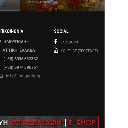
29 ΜΑΪ́ΟΥ 2016
ΕΠΙΚΟΙΝΩΝΙΑ
SOCIAL
ΗΛΙΟΎΠΟΛΗ -
FACEBOOK
ΑΤΤΙΚΉ, ΕΛΛΆΔΑ
YOUTUBE (ΠΡΟΣΕΧΏΣ)
(+30) 6936 532362
(+30) 6974 590761
info@ilioupolis.gr