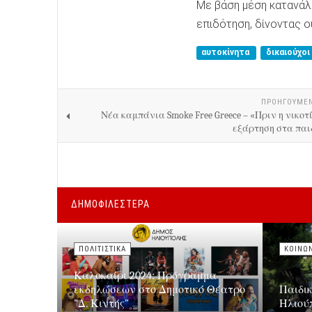
Με βάση μέση κατανάλω
επιδότηση, δίνοντας ο
αυτοκίνητα
δικαιούχοι
ΠΡΟΗΓΟΎΜΕ
Νέα καμπάνια Smoke Free Greece – «Πριν η νικοτ
εξάρτηση στα παι
ΔΗΜΟΦΙΛΕΣΤΕΡΑ
ΠΟΛΙΤΙΣΤΙΚΑ
ΚΟΙΝΩ
Καλοκαίρι 2024: Πρόγραμμα
εκδηλώσεων στο Δημοτικό Θέατρο
Παιδι
"Δ. Κιντής"
Ηλιού