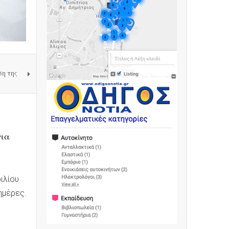
η της
για
ιλίου
ημέρες.