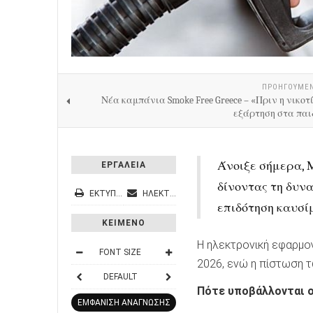
ΠΡΟΗΓΟΎΜΕ
Νέα καμπάνια Smoke Free Greece – «Πριν η νικοτ
εξάρτηση στα παι
Άνοιξε σήμερα, 
ΕΡΓΑΛΕΙΑ
δίνοντας τη δυν
ΕΚΤΎΠΩΣΗ
ΗΛΕΚΤΡΟΝΙΚΌ ΤΑΧΥΔΡΟΜΕΊΟ
επιδότηση καυσί
ΚΕΙΜΕΝΟ
Η ηλεκτρονική εφαρμο
FONT SIZE
2026, ενώ η πίστωση τ
DEFAULT
Πότε υποβάλλονται οι 
ΕΜΦΑΝΙΣΗ ΑΝΑΓΝΩΣΗΣ