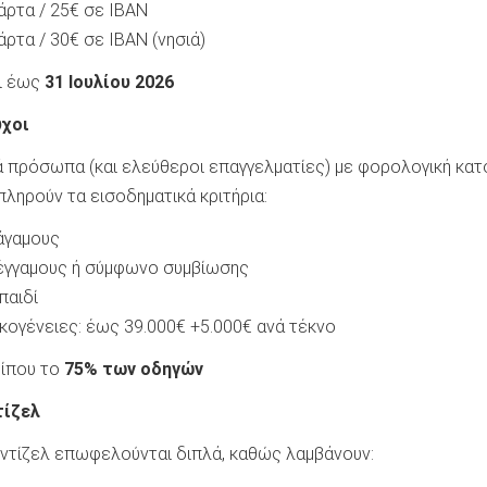
άρτα / 25€ σε IBAN
άρτα / 30€ σε IBAN (νησιά)
ει έως
31 Ιουλίου 2026
ύχοι
κά πρόσωπα (και ελεύθεροι επαγγελματίες) με φορολογική κατ
ληρούν τα εισοδηματικά κριτήρια:
άγαμους
 έγγαμους ή σύμφωνο συμβίωσης
παιδί
κογένειες: έως 39.000€ +5.000€ ανά τέκνο
ρίπου το
75% των οδηγών
τίζελ
 ντίζελ επωφελούνται διπλά, καθώς λαμβάνουν: