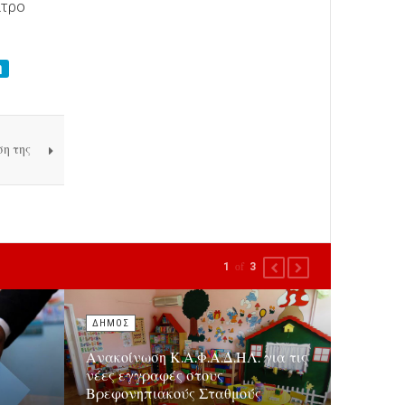
ίτρο
η
η της
1
of
3
PREVIOUS
NEXT
ΔΗΜΟΣ
Ανακοίνωση Κ.Α.Φ.Α.Δ.ΗΛ. για τις
νέες εγγραφές στους
Βρεφονηπιακούς Σταθμούς