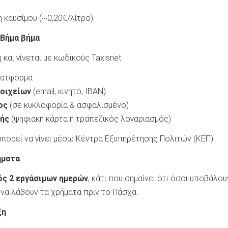
η καυσίμου (~0,20€/λίτρο)
 Βήμα βήμα
 και γίνεται με κωδικούς Taxisnet:
λατφόρμα
οιχείων
(email, κινητό, IBAN)
ος
(σε κυκλοφορία & ασφαλισμένο)
ής
(ψηφιακή κάρτα ή τραπεζικός λογαριασμός)
 μπορεί να γίνει μέσω Κέντρα Εξυπηρέτησης Πολιτών (ΚΕΠ)
ήματα
ός 2 εργάσιμων ημερών
, κάτι που σημαίνει ότι όσοι υποβάλου
να λάβουν τα χρήματα πριν το Πάσχα.
ξη