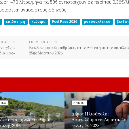
ση ~70 λίτρα/μήνα, τα 50€ αντιστοιχούν σε περίπου 0,36€/λ
υσιαστική ανάσα στους οδηγούς.
επιδότηση
καύσιμα
Fuel Pass 2026
μοτοσυκλέτες
βενζίν
ΝΟ ΑΡΘΡΟ
ΕΠΟΜΕΝΟ ΑΡΘΡΟ
ίνη γίνει
Κυκλοφοριακές ρυθμίσεις στην Αθήνα για την παρέλασ
διά μας»
25ης Μαρτίου 2026
ΝΙΚΑ
ΔΗΜΟΣ
Δήμος Ηλιούπολης:
κές κατασκηνώσεις Δήμου
Αποτελέσματα Δημοτικών
πολης 2016
εκλογών 2023