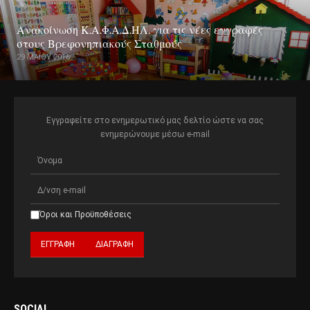
Ανακοίνωση Κ.Α.Φ.Α.Δ.ΗΛ. για τις νέες εγγραφές
στους Βρεφονηπιακούς Σταθμούς
29 ΜΑΪ́ΟΥ 2016
Εγγραφείτε στο ενημερωτικό μας δελτίο ώστε να σας
ενημερώνουμε μέσω e-mail
Όροι και Προϋποθέσεις
SOCIAL