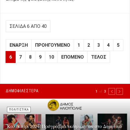
ΣΕΛΊΔΑ 6 ΑΠΌ 40
ΈΝΑΡΞΗ
ΠΡΟΗΓΟΎΜΕΝΟ
1
2
3
4
5
6
7
8
9
10
ΕΠΌΜΕΝΟ
ΤΈΛΟΣ
ΔΗΜΟΦΙΛΕΣΤΕΡΑ
1
of
3
PREVIOUS
NEXT
ΠΟΛΙΤΙΣΤΙΚΑ
Καλοκαίρι 2024: Πρόγραμμα εκδηλώσεων στο Δημοτικό