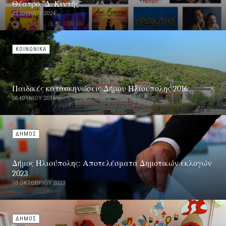
Θέατρο "Δ. Κιντής"
25 ΙΟΥΝΊΟΥ 2024
ΚΟΙΝΩΝΙΚΑ
Παιδικές κατασκηνώσεις Δήμου Ηλιούπολης 2016
06 ΙΟΥΝΊΟΥ 2016
ΔΗΜΟΣ
Δήμος Ηλιούπολης: Αποτελέσματα Δημοτικών εκλογών
2023
08 ΟΚΤΩΒΡΊΟΥ 2023
ΔΗΜΟΣ