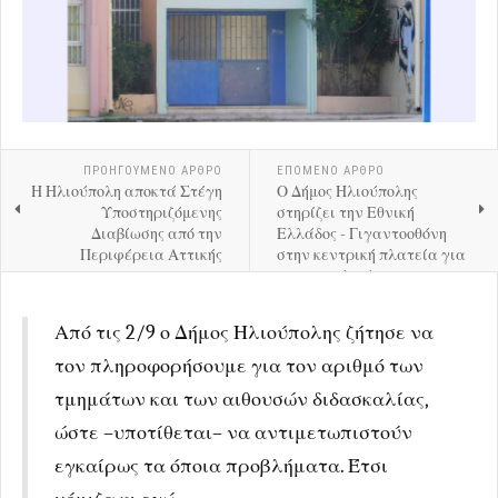
ΠΡΟΗΓΟΎΜΕΝΟ ΑΡΘΡΟ
ΕΠΟΜΕΝΟ ΑΡΘΡΟ
Η Ηλιούπολη αποκτά Στέγη
Ο Δήμος Ηλιούπολης
Υποστηριζόμενης
στηρίζει την Εθνική
Διαβίωσης από την
Ελλάδος - Γιγαντοοθόνη
Περιφέρεια Αττικής
στην κεντρική πλατεία για
τον ημιτελικό του
EuroBasket
Από τις 2/9 ο Δήμος Ηλιούπολης ζήτησε να
τον πληροφορήσουμε για τον αριθμό των
τμημάτων και των αιθουσών διδασκαλίας,
ώστε –υποτίθεται– να αντιμετωπιστούν
εγκαίρως τα όποια προβλήματα. Έτσι