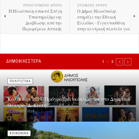
ΠΡΟΗΓΟΎΜΕΝΟ ΑΡΘΡΟ
ΕΠΟΜΕΝΟ ΑΡΘΡΟ
Η Ηλιούπολη αποκτά Στέγη
Ο Δήμος Ηλιούπολης
Υποστηριζόμενης
στηρίζει την Εθνική
Διαβίωσης από την
Ελλάδος - Γιγαντοοθόνη
Περιφέρεια Αττικής
στην κεντρική πλατεία για
τον ημιτελικό του
EuroBasket
ΔΗΜΟΦΙΛΕΣΤΕΡΑ
1
of
3
PREVIOUS
NEXT
ΠΟΛΙΤΙΣΤΙΚΑ
Καλοκαίρι 2024: Πρόγραμμα εκδηλώσεων στο Δημοτικό
Θέατρο "Δ. Κιντής"
25 ΙΟΥΝΊΟΥ 2024
ΚΟΙΝΩΝΙΚΑ