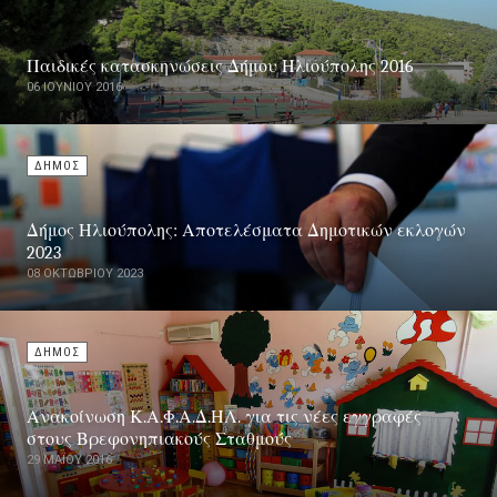
Παιδικές κατασκηνώσεις Δήμου Ηλιούπολης 2016
06 ΙΟΥΝΊΟΥ 2016
ΔΗΜΟΣ
Δήμος Ηλιούπολης: Αποτελέσματα Δημοτικών εκλογών
2023
08 ΟΚΤΩΒΡΊΟΥ 2023
ΔΗΜΟΣ
Ανακοίνωση Κ.Α.Φ.Α.Δ.ΗΛ. για τις νέες εγγραφές
στους Βρεφονηπιακούς Σταθμούς
29 ΜΑΪ́ΟΥ 2016