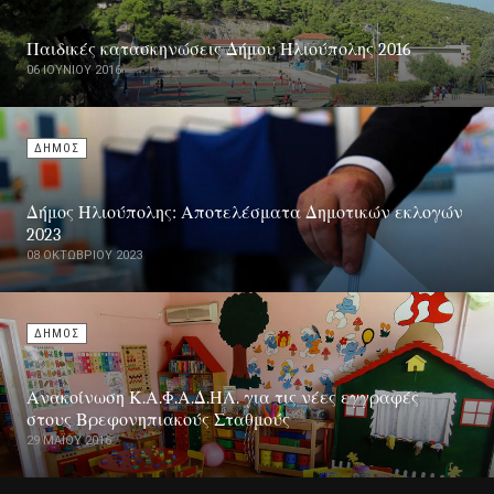
Παιδικές κατασκηνώσεις Δήμου Ηλιούπολης 2016
06 ΙΟΥΝΊΟΥ 2016
ΔΗΜΟΣ
Δήμος Ηλιούπολης: Αποτελέσματα Δημοτικών εκλογών
2023
08 ΟΚΤΩΒΡΊΟΥ 2023
ΔΗΜΟΣ
Ανακοίνωση Κ.Α.Φ.Α.Δ.ΗΛ. για τις νέες εγγραφές
στους Βρεφονηπιακούς Σταθμούς
29 ΜΑΪ́ΟΥ 2016