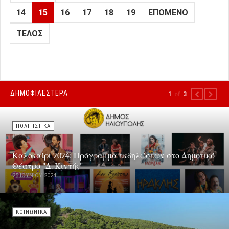
14
15
16
17
18
19
ΕΠΌΜΕΝΟ
ΤΈΛΟΣ
ΔΗΜΟΦΙΛΕΣΤΕΡΑ
1
of
3
PREVIOUS
NEXT
ΠΟΛΙΤΙΣΤΙΚΑ
Καλοκαίρι 2024: Πρόγραμμα εκδηλώσεων στο Δημοτικό
Θέατρο "Δ. Κιντής"
25 ΙΟΥΝΊΟΥ 2024
ΚΟΙΝΩΝΙΚΑ