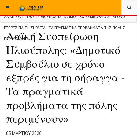
ΒΡΊΣΚΕΣΤΕ ΕΔΏ:
ΑΡΧΙΚΉ
ΠΟΛΙΤΙΚΗ
ΛΑΪΚΉ ΣΥΣΠΕΊΡΩΣΗ ΗΛΙΟΎΠΟΛΗΣ: «ΔΗΜΟΤΙΚΌ ΣΥΜΒΟΎΛΙΟ ΣΕ ΧΡΌΝΟ-
ΕΞΠΡΈΣ ΓΙΑ ΤΗ ΣΉΡΑΓΓΑ - ΤΑ ΠΡΑΓΜΑΤΙΚΆ ΠΡΟΒΛΉΜΑΤΑ ΤΗΣ ΠΌΛΗΣ
Λαϊκή Συσπείρωση
ΠΕΡΙΜΈΝΟΥΝ»
Ηλιούπολης: «Δημοτικό
Συμβούλιο σε χρόνο-
εξπρές για τη σήραγγα -
Τα πραγματικά
προβλήματα της πόλης
περιμένουν»
05 ΜΑΡΤΊΟΥ 2026