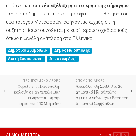
υπάρχει κάποια
νέα εξέλιξη για το έργο της σήραγγας
,
πέρα από δημοσιεύματα και πρόσφατη τοποθέτηση του
υφυπουργού Μεταφορών, αφήνοντας αιχμές ότι η
συζήτηση ίσως συνδέεται με ευρύτερους σχεδιασμούς,
όπως η μεγάλη ανάπλαση στο Ελληνικό.
Δημοτικό Συμβούλιο
Δήμος Ηλιούπολης
Λαϊκή Συσπείρωση
Δημοτική Αρχή
ΠΡΟΗΓΟΎΜΕΝΟ ΑΡΘΡΟ
ΕΠΟΜΕΝΟ ΑΡΘΡΟ
Φορείς της Ηλιούπολης
Αποκόλληση Σοβά στο 2ο
καλούν σε αντιπολεμική
Δημοτικό Ηλιούπολης:
κινητοποίηση την
Άμεση Ανάγκη για Έκτακτο
Παρασκευή 13 Μαρτίου
Δημοτικό Συμβούλιο
ΔΗΜΟΦΙΛΕΣΤΕΡΑ
1
of
3
PREVIOUS
NEXT