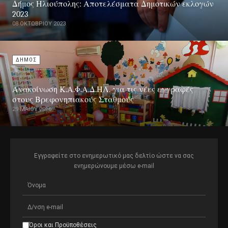
Δήμος Ηλιούπολης: Αποτελέσματα Δημοτικών εκλογών
2023
08 ΟΚΤΩΒΡΊΟΥ 2023
ΔΗΜΟΣ
Ανακοίνωση Κ.Α.Φ.Α.Δ.ΗΛ. για τις νέες εγγραφές
στους Βρεφονηπιακούς Σταθμούς
29 ΜΑΪ́ΟΥ 2016
Εγγραφείτε στο ενημερωτικό μας δελτίο ώστε να σας
ενημερώνουμε μέσω e-mail
Όροι και Προϋποθέσεις