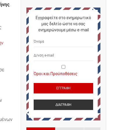
ήνης
.
Εγγραφείτε στο ενημερωτικό
μας δελτίο ώστε να σας
ς
ενημερώνουμε μέσω e-mail
ην
σε
Όροι και Προϋποθέσεις
ν
ημένων