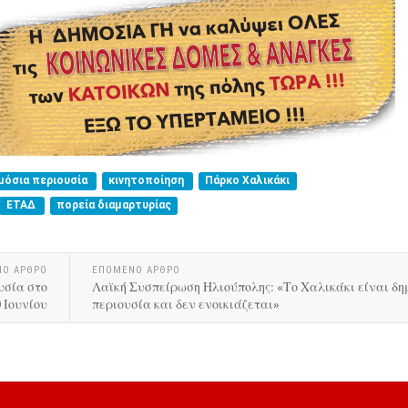
μόσια περιουσία
κινητοποίηση
Πάρκο Χαλικάκι
ΕΤΑΔ
πορεία διαμαρτυρίας
ΝΟ ΑΡΘΡΟ
ΕΠΟΜΕΝΟ ΑΡΘΡΟ
υσία στο
Λαϊκή Συσπείρωση Ηλιούπολης: «Το Χαλικάκι είναι δη
 Ιουνίου
περιουσία και δεν ενοικιάζεται»