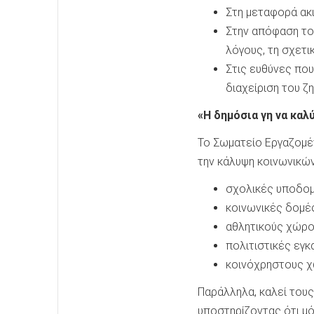
Στη μεταφορά ακι
Στην απόφαση του
λόγους, τη σχετι
Στις ευθύνες που
διαχείριση του ζ
«Η δημόσια γη να καλ
Το Σωματείο Εργαζομένω
την κάλυψη κοινωνικώ
σχολικές υποδομ
κοινωνικές δομέ
αθλητικούς χώρο
πολιτιστικές εγκ
κοινόχρηστους χ
Παράλληλα, καλεί τους
υποστηρίζοντας ότι μό