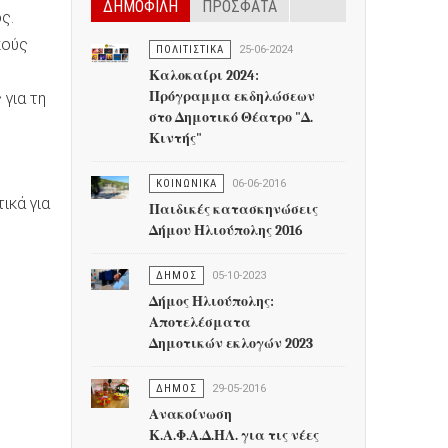
ΔΗΜΟΦΙΛΗ
ΠΡΟΣΦΑΤΑ
ς.
κούς
ΠΟΛΙΤΙΣΤΙΚΑ
25-06-2024
Καλοκαίρι 2024:
Πρόγραμμα εκδηλώσεων
 για τη
στο Δημοτικό Θέατρο "Δ.
Κιντής"
ΚΟΙΝΩΝΙΚΑ
06-06-2016
ικά για
Παιδικές κατασκηνώσεις
Δήμου Ηλιούπολης 2016
ΔΗΜΟΣ
05-10-2023
Δήμος Ηλιούπολης:
Αποτελέσματα
Δημοτικών εκλογών 2023
ΔΗΜΟΣ
29-05-2016
Ανακοίνωση
Κ.Α.Φ.Α.Δ.ΗΛ. για τις νέες