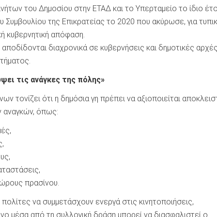
νήτων του Δημοσίου στην ΕΤΑΔ και το Υπερταμείο το ίδιο έτο
 Συμβουλίου της Επικρατείας το 2020 που ακύρωσε, για τυπι
κή κυβερνητική απόφαση.
 αποδίδονται διαχρονικά σε κυβερνήσεις και δημοτικές αρχές
ητήματος.
ύψει τις ανάγκες της πόλης»
ν τονίζει ότι η δημόσια γη πρέπει να αξιοποιείται αποκλειστ
ν αναγκών, όπως:
ές,
ς,
υς,
αταστάσεις,
ώρους πρασίνου.
 πολίτες να συμμετάσχουν ενεργά στις κινητοποιήσεις,
νο μέσα από τη συλλογική δράση μπορεί να διασφαλιστεί ο