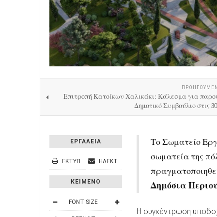
ΠΡΟΗΓΟΎΜΕ
Επιτροπή Κατοίκων Χαλικάκι: Κάλεσμα για παρο
Δημοτικό Συμβούλιο στις 30
Το Σωματείο Εργ
ΕΡΓΑΛΕΙΑ
σωματεία της πό
ΕΚΤΎΠΩΣΗ
ΗΛΕΚΤΡΟΝΙΚΌ ΤΑΧΥΔΡΟΜΕΊΟ
πραγματοποιηθε
ΚΕΙΜΕΝΟ
Δημόσια Περιου
FONT SIZE
Η συγκέντρωση υποδοχ