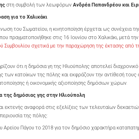
ης
στη συμβολή των λεωφόρων
Ανδρέα Παπανδρέου και Ειρ
αση για το Χαλικάκι
νωση του Σωματείου, η κινητοποίηση έρχεται ως συνέχεια τη
ου πραγματοποιήθηκε στις 16 Ιουνίου στο Χαλικάκι, μετά την
ύ Συμβουλίου σχετικά με την παραχώρηση της έκτασης από τ
ρίζουν ότι η δημόσια γη της Ηλιούπολης αποτελεί διαχρονικό
ης των κατοίκων της πόλης και εκφράζουν την αντίθεσή τους 
τοποίησης ή οικονομικής αξιοποίησης δημόσιων χώρων.
α της δημόσιας γης στην Ηλιούπολη
αι εκτενής αναφορά στις εξελίξεις των τελευταίων δεκαετιώ
 περιουσία της πόλης:
υ Αρείου Πάγου το 2018 για τον δημόσιο χαρακτήρα καταπατ