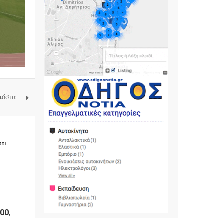
μόσια
αι
Η
:00
,