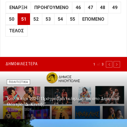
ΈΝΑΡΞΗ
ΠΡΟΗΓΟΎΜΕΝΟ
46
47
48
49
50
51
52
53
54
55
ΕΠΌΜΕΝΟ
ΤΈΛΟΣ
ΔΗΜΟΦΙΛΕΣΤΕΡΑ
1
of
3
PREVIOUS
NEXT
ΠΟΛΙΤΙΣΤΙΚΑ
Καλοκαίρι 2024: Πρόγραμμα εκδηλώσεων στο Δημοτικό
Θέατρο "Δ. Κιντής"
25 ΙΟΥΝΊΟΥ 2024