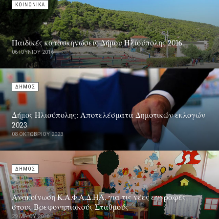
ΚΟΙΝΩΝΙΚΑ
Παιδικές κατασκηνώσεις Δήμου Ηλιούπολης 2016
06 ΙΟΥΝΊΟΥ 2016
ΔΗΜΟΣ
Δήμος Ηλιούπολης: Αποτελέσματα Δημοτικών εκλογών
2023
08 ΟΚΤΩΒΡΊΟΥ 2023
ΔΗΜΟΣ
Ανακοίνωση Κ.Α.Φ.Α.Δ.ΗΛ. για τις νέες εγγραφές
στους Βρεφονηπιακούς Σταθμούς
29 ΜΑΪ́ΟΥ 2016