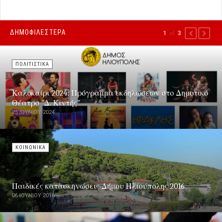
ΔΗΜΟΦΙΛΕΣΤΕΡΑ
1
of
3
PREVIOUS
NEXT
ΠΟΛΙΤΙΣΤΙΚΑ
Καλοκαίρι 2024: Πρόγραμμα εκδηλώσεων στο Δημοτικό
Θέατρο "Δ. Κιντής"
25 ΙΟΥΝΊΟΥ 2024
ΚΟΙΝΩΝΙΚΑ
Παιδικές κατασκηνώσεις Δήμου Ηλιούπολης 2016
06 ΙΟΥΝΊΟΥ 2016