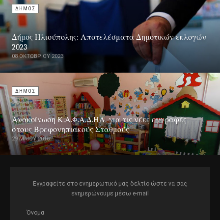
ΔΗΜΟΣ
Δήμος Ηλιούπολης: Αποτελέσματα Δημοτικών εκλογών
2023
08 ΟΚΤΩΒΡΊΟΥ 2023
ΔΗΜΟΣ
Ανακοίνωση Κ.Α.Φ.Α.Δ.ΗΛ. για τις νέες εγγραφές
στους Βρεφονηπιακούς Σταθμούς
29 ΜΑΪ́ΟΥ 2016
Εγγραφείτε στο ενημερωτικό μας δελτίο ώστε να σας
ενημερώνουμε μέσω e-mail