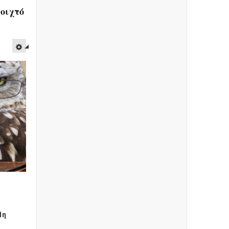
οιχτό
1η