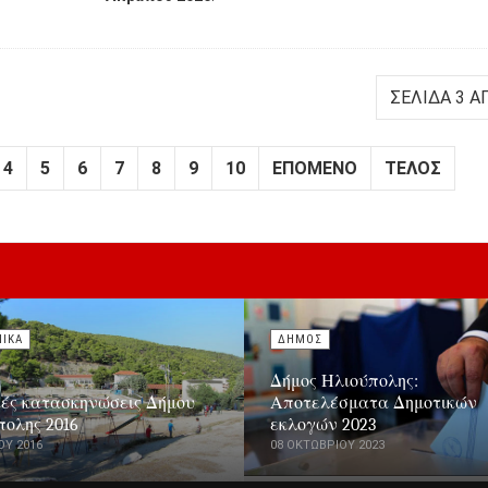
ΣΕΛΊΔΑ 3 Α
4
5
6
7
8
9
10
ΕΠΌΜΕΝΟ
ΤΈΛΟΣ
ΝΙΚΑ
ΔΗΜΟΣ
Δήμος Ηλιούπολης:
κές κατασκηνώσεις Δήμου
Αποτελέσματα Δημοτικών
πολης 2016
εκλογών 2023
ΟΥ 2016
08 ΟΚΤΩΒΡΊΟΥ 2023