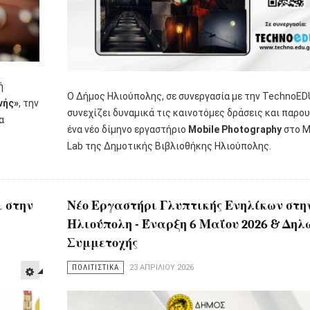
ή
Ο Δήμος Ηλιούπολης, σε συνεργασία με την TechnoED
νής»
, την
συνεχίζει δυναμικά τις καινοτόμες δράσεις και παρου
α
ένα νέο δίμηνο εργαστήριο
Mobile Photography
στο M
Lab της Δημοτικής Βιβλιοθήκης Ηλιούπολης.
ι στην
Νέο Εργαστήρι Γλυπτικής Ενηλίκων στη
Ηλιούπολη - Έναρξη 6 Μαΐου 2026 & Δηλ
Συμμετοχής
ΠΟΛΙΤΙΣΤΙΚΑ
23 ΑΠΡΙΛΊΟΥ 2026