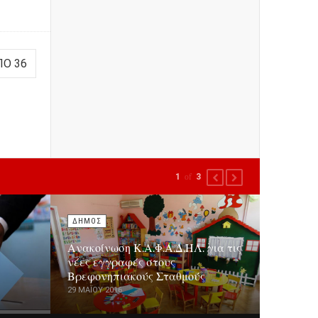
ΠΌ 36
1
of
3
PREVIOUS
NEXT
ΔΗΜΟΣ
Ανακοίνωση Κ.Α.Φ.Α.Δ.ΗΛ. για τις
νέες εγγραφές στους
Βρεφονηπιακούς Σταθμούς
29 ΜΑΪ́ΟΥ 2016