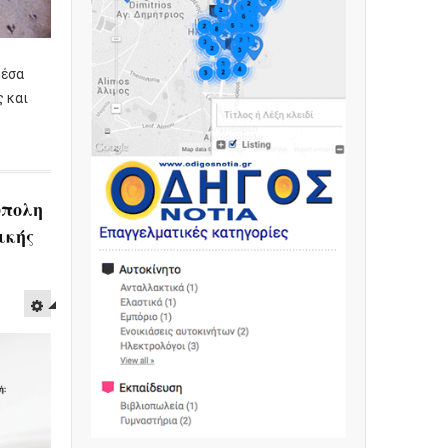
μέσα
 και
ύπολη
ικής