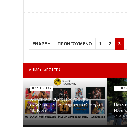
ΈΝΑΡΞΗ
ΠΡΟΗΓΟΎΜΕΝΟ
1
2
3
ΔΗΜΟΦΙΛΕΣΤΕΡΑ
ΠΟΛΙΤΙΣΤΙΚΑ
ΚΟΙΝΩ
Καλοκαίρι 2024: Πρόγραμμα
εκδηλώσεων στο Δημοτικό Θέατρο
Παιδι
"Δ. Κιντής"
Ηλιού
25 ΙΟΥΝΊΟΥ 2024
06 ΙΟΥΝΊ